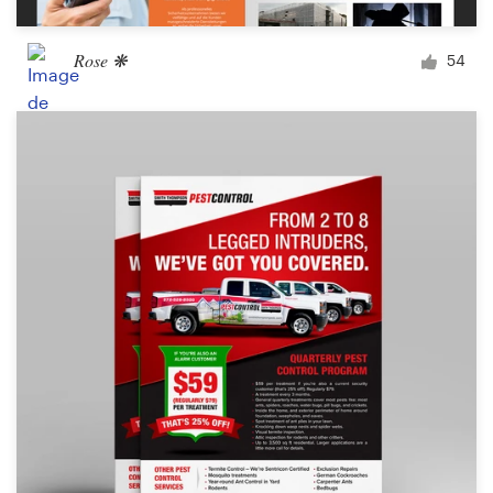
Rose ❋
54