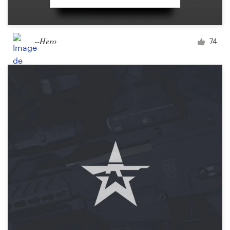
--Hero
74