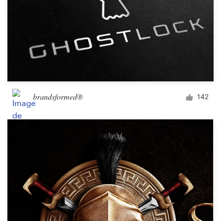
brandsformed®
142