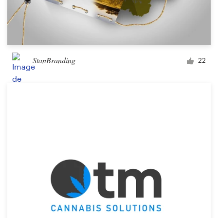
StanBranding
22