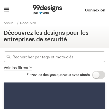
Découvrez les designs pour les
entreprises de sécurité
Accueil
Connexion
Masquer les filtres
Parcourir les catégories
Accueil
Découvrir
1896
designs trouvés pour :
Découvrez les designs pour les
Comment ça marche ?
security
entreprises de sécurité
Trouver un designer
Catégories
Inspiration
Secteurs d'activité
Voir les filtres
99designs Pro
Filtrez les designs que vous avez aimés
Avancé
Services
Supprimer les filtres
de
design