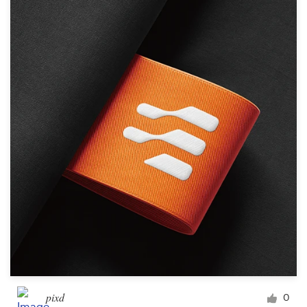
Ressources
Prix
Devenez designer
Blog
pixd
0