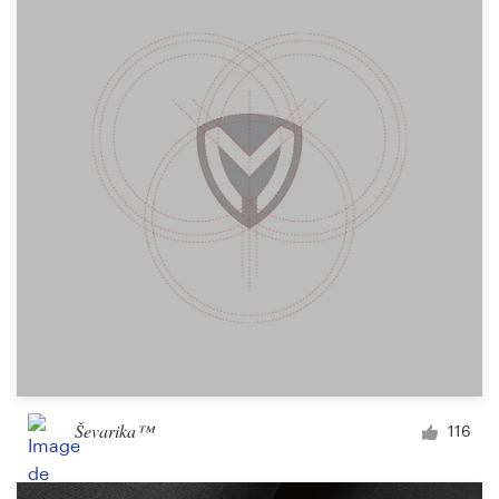
Création de logo
Carte de visite
Web page design
Guide de marque
Parcourir toutes les catégories
Support
Client
Ševarika™
116
+49 30 568 377 84
Centre d'aide