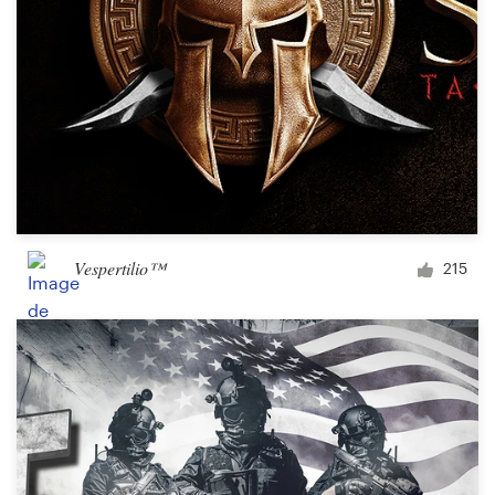
Vespertilio™
215