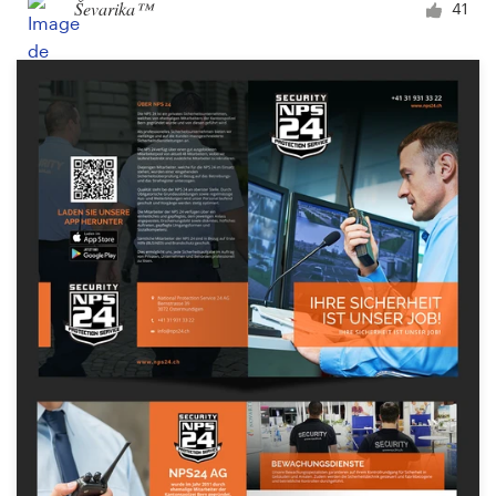
Ševarika™
41