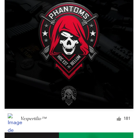
Vespertilio™
181