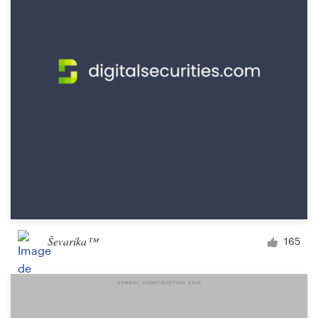
Concours de design
Projets 1-1
Trouver un designer
Inspiration
99designs Studio
99designs Pro
Ševarika™
165
Obtenez
un
design