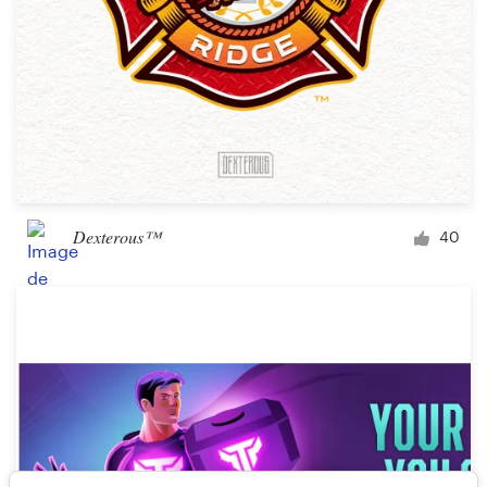
Dexterous™
40