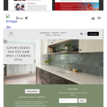
Rose ❋
36