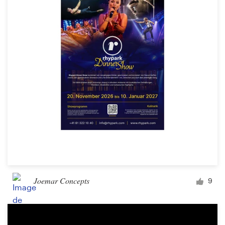
Création de logo
Carte de visite
Web page design
Guide de marque
Parcourir toutes les catégories
Support
Client
Joemar Concepts
9
+49 30 568 377 84
Centre d'aide