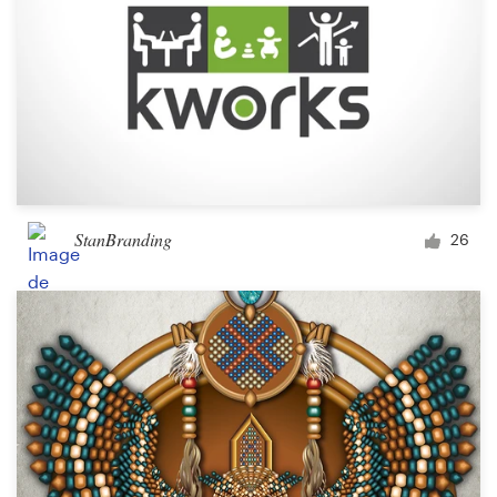
StanBranding
26