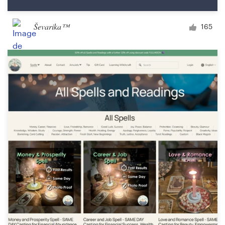
Ševarika™
165