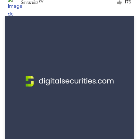
Ševarika™
176