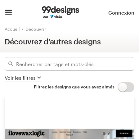
Découvrez d'autres designs
Accueil
Connexion
Masquer les filtres
2424
designs trouvés pour :
Parcourir les catégories
Accueil
Découvrir
Autre design
Découvrez d'autres designs
Comment ça marche ?
Catégories
Trouver un designer
Secteurs d'activité
Inspiration
Voir les filtres
Filtrez les designs que vous avez aimés
Avancé
99designs Pro
Supprimer les filtres
Services
de
design