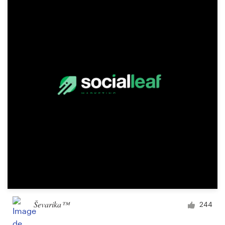
Ressources
Prix
Devenez designer
Blog
Ševarika™
244