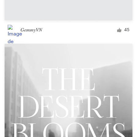
GemmyVN
45