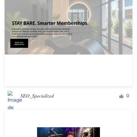
Concours de design
Projets 1-1
Trouver un designer
Inspiration
99designs Studio
99designs Pro
SEO_Specialized
0
Obtenez
un
design