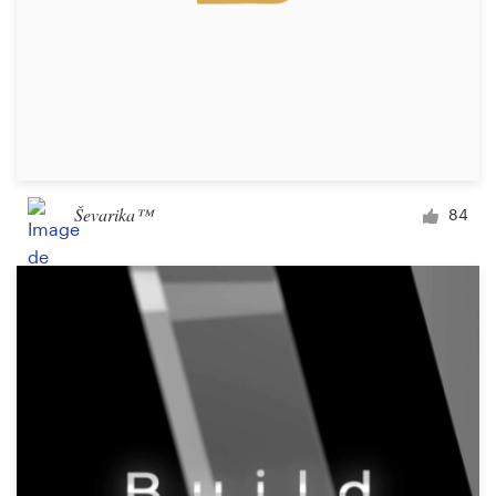
Ševarika™
84