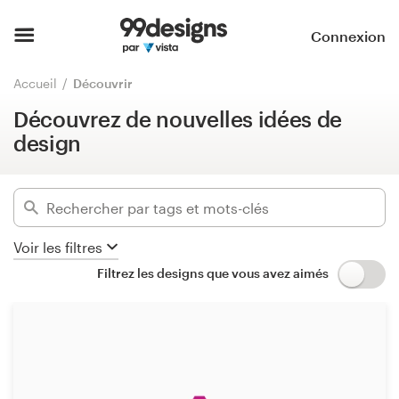
Découvrez de nouvelles idées de
design
Accueil
Connexion
Masquer les filtres
Parcourir les catégories
Accueil
Découvrir
650
designs trouvés pour :
Découvrez de nouvelles idées de
Comment ça marche ?
brand launch pack
design
Trouver un designer
Catégories
Inspiration
Secteurs d'activité
Voir les filtres
99designs Pro
Filtrez les designs que vous avez aimés
Avancé
Services
Supprimer les filtres
de
design