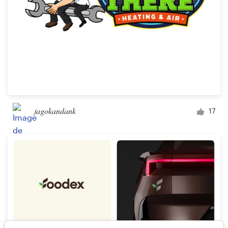
jagokandank
17