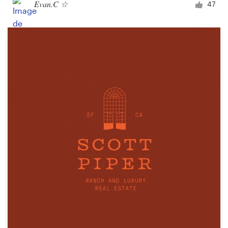
Evan.C ☆
47