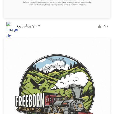
Graphaety ™
53