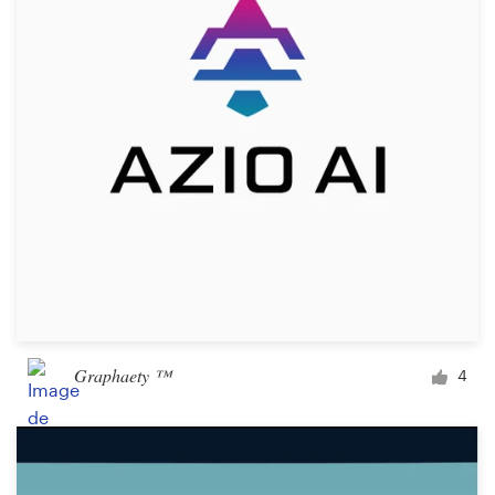
Concours de design
Projets 1-1
Trouver un designer
Inspiration
99designs Studio
99designs Pro
Graphaety ™
4
Obtenez
un
design