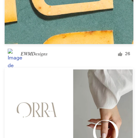
EWMDesigns
26