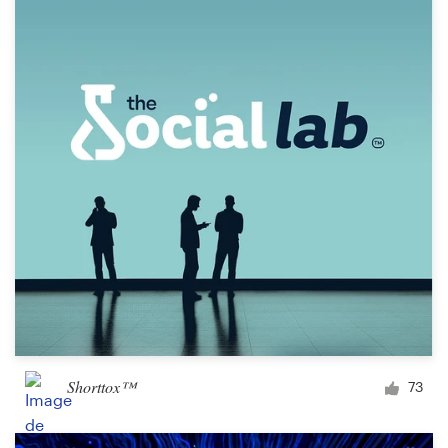
Création de logo
Carte de visite
Web page design
Guide de marque
Parcourir toutes les catégories
Support
Client
Shorttox™
73
+49 30 568 377 84
Centre d'aide