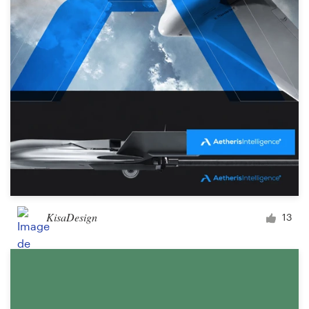
KisaDesign
13