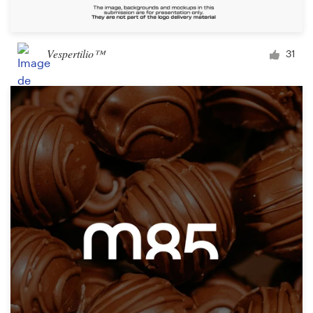
Vespertilio™
31