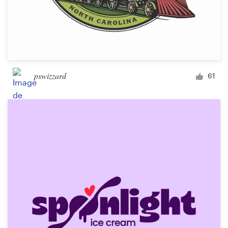
pswizzard
61