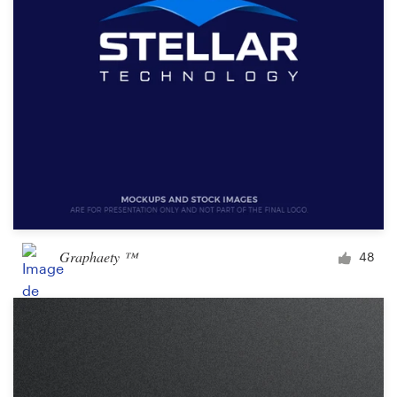
Graphaety ™
48