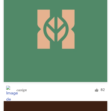
casign
82