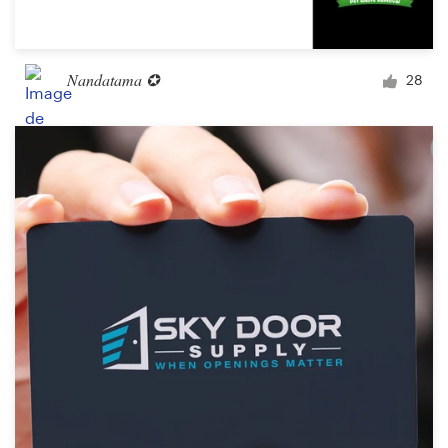
Nandatama ✪
28