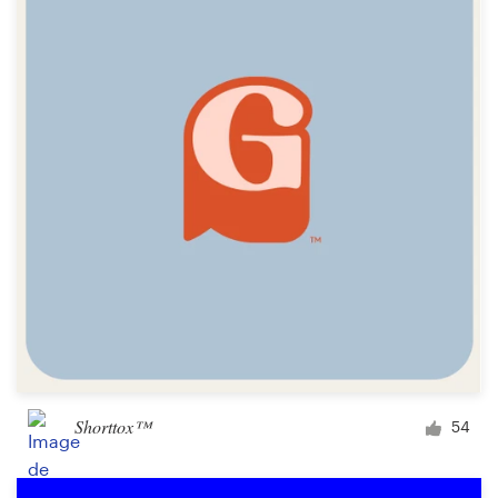
Shorttox™
54