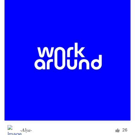
-Alya-
26