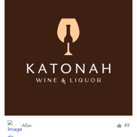
-Alya-
43