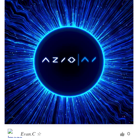
Ressources
Prix
Devenez designer
Blog
Evan.C ☆
0