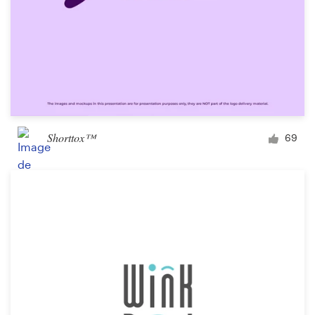
Shorttox™
69