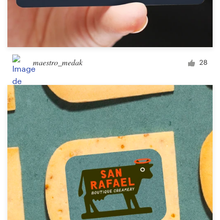
maestro_medak
28