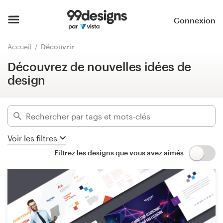
Découvrez de nouvelles idées de
design
Accueil
Connexion
Masquer les filtres
Parcourir les catégories
Accueil
Découvrir
409
designs trouvés pour :
Découvrez de nouvelles idées de
Comment ça marche ?
Guide de marque
design
Trouver un designer
Catégories
Inspiration
Secteurs d'activité
Voir les filtres
99designs Pro
Filtrez les designs que vous avez aimés
Avancé
Services
Supprimer les filtres
de
design