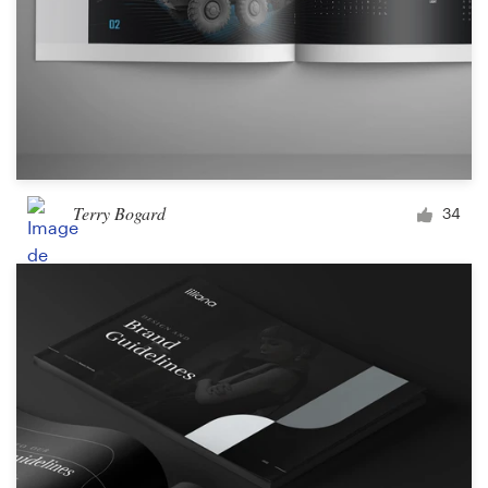
Terry Bogard
34