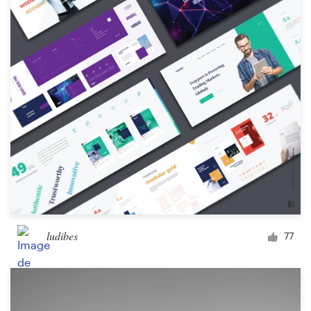
Concours de design
Projets 1-1
Trouver un designer
Inspiration
99designs Studio
99designs Pro
ludibes
77
Obtenez
un
design