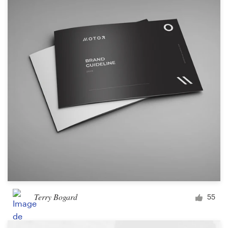
Création de logo
Carte de visite
Web page design
Guide de marque
Parcourir toutes les catégories
Support
Client
Terry Bogard
55
+49 30 568 377 84
Centre d'aide