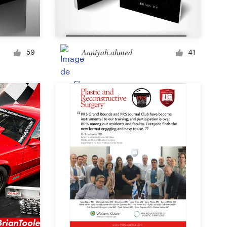
Signalétique
Aaniyah.ahmed
59
41
modèle PowerPoint
Autre design commercial ou publicitaire
Podcast
Vêtement ou accessoire