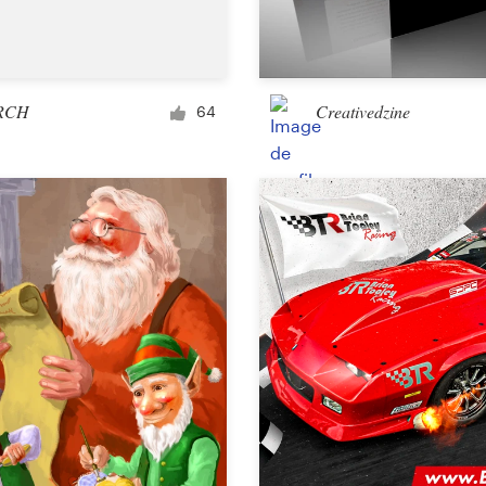
Habillage de voiture, van ou camion
RCH
Creativedzine
64
Modèle d'email
Menu
Pochette d'album
Vêtements et accessoires
Tee-shirt