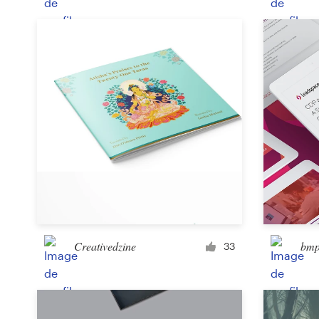
Creativedzine
bmp
33