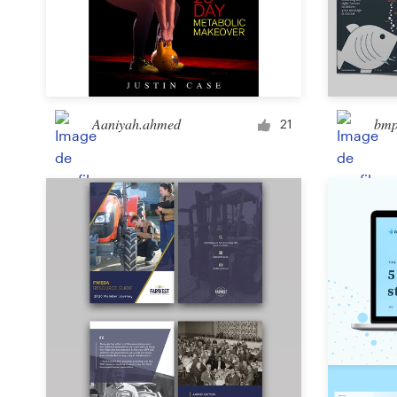
Aaniyah.ahmed
bmp
21