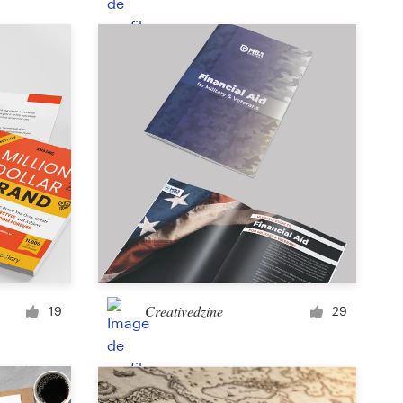
Étiquette produit
Couverture de magazine
Typographie avec images
Creativedzine
19
29