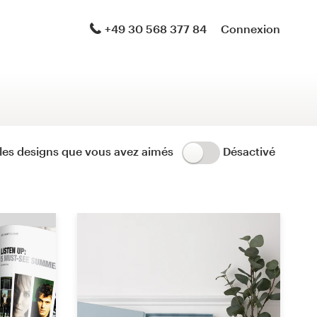
Logo & pack identité de marque
+49 30 568 377 84
Connexion
Pack logo et site internet
Guide de marque
Papeterie
z les designs que vous avez aimés
Désactivé
Logo et packaging produit
Brand launch pack
design de thème WordPress