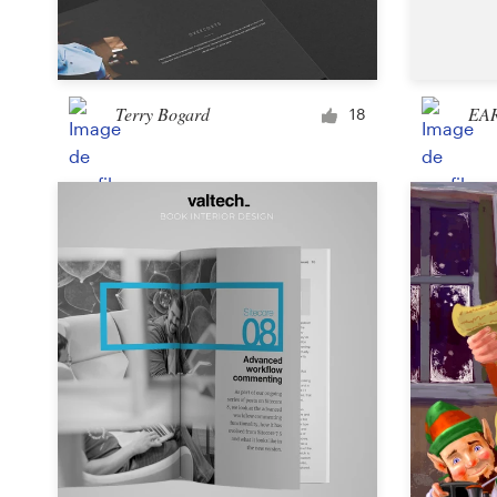
Création de logo
Carte de visite
Terry Bogard
EA
18
Web page design
Guide de marque
Parcourir toutes les catégories
Support
Client
+49 30 568 377 84
Centre d'aide