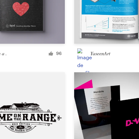
Création de landing page
Création application mobile
n a .
YaseenArt
96
Page de réseau social
Autre site web ou application mobile
Activités commerciales et publicitaires
carte postale, flyer ou print
Infographie