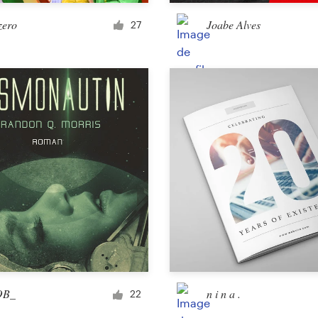
Article promotionnel
zero
Joabe Alves
27
Sticker
Art et illustration
Illustration ou graphisme
Personnage ou mascotte
3D
Packaging et étiquette
OB_
n i n a .
22