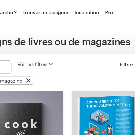
Création de logo
arche ?
Trouver un designer
Inspiration
Pro
Pack logo et réseaux sociaux
gns de livres ou de magazines
Logo et carte de visite
Carte de visite
Voir les filtres
Filtre
Logo & guide de marque
u magazine
Brand starter pack
Web & Application mobile
Web page design