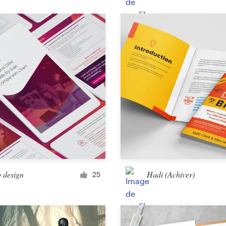
Packaging produit
Autre packaging ou étiquette
Livre et magazine
Couverture de livre
Typographie
Autre design de livre ou magazine
 design
Hadi (Achiver)
25
Autre