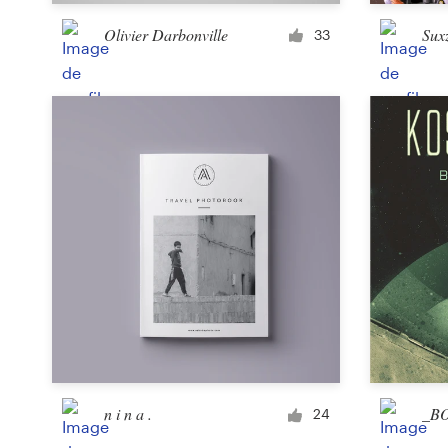
Olivier Darbonville
Sux
33
Ressources
Prix
Devenez designer
Blog
n i n a .
_B
24