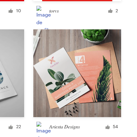
Tasse et mug
torvs
10
2
Autre design de vêtement ou accessoire
Carte ou invitation
Tatouage
Application et site web
Ariesta Designs
22
54