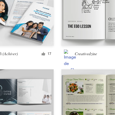
i (Achiver)
Creativedzine
17