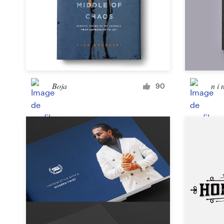
Concours de design
Projets 1-1
Trouver un designer
Boja
n i 
90
Inspiration
99designs Studio
99designs Pro
Obtenez
un
design