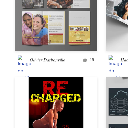
Olivier Darbonville
Had
19