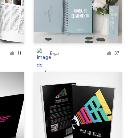
Icône ou bouton
Image de couverture Facebook
Boja
11
37
Bannière web
Affiche
Brochure