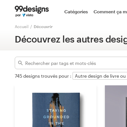
Accueil
Catégories
Comment ça m
Avancé
Parcourir les catégories
Accueil
Découvrir
Supprimer les filtres
Découvrez les autres desi
Comment ça marche ?
Trouver un designer
Inspiration
745
designs trouvés pour :
Autre design de livre o
99designs Pro
Services
de
design