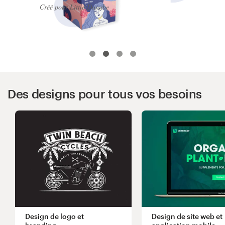
Créé pour Little Danube
Création de logo
Carte de visite
Web page design
Guide de marque
Des designs pour tous vos besoins
Parcourir toutes les catégories
Support
Client
+49 30 568 377 84
Design de logo et
Design de site web et
Centre d'aide