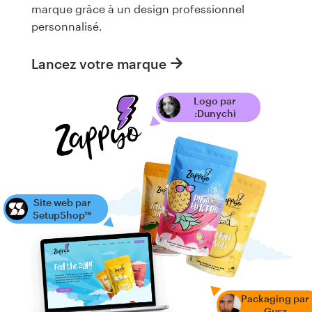
marque grâce à un design professionnel
personnalisé.
Lancez votre marque
Logo par
:Dunychi
Site web par
SetupShop™
Packaging par
Gusz