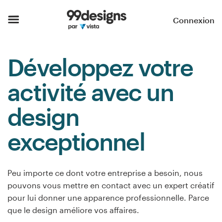
Accueil
Connexion
Parcourir les catégories
Développez votre
Comment ça marche ?
activité avec un
Trouver un designer
design
Inspiration
exceptionnel
99designs Pro
Peu importe ce dont votre entreprise a besoin, nous
pouvons vous mettre en contact avec un expert créatif
Services
pour lui donner une apparence professionnelle. Parce
de
que le design améliore vos affaires.
design