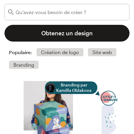
Concours de design
Projets 1-1
Obtenez un design
Trouver un designer
Populaire:
Création de logo
Site web
Inspiration
Branding
99designs Studio
99designs Pro
Branding par
Kamilla Oblakova
Obtenez
un
design