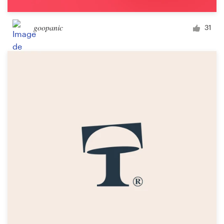
goopanic
31