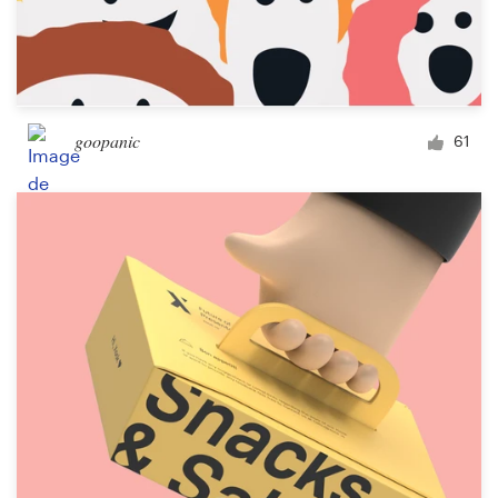
goopanic
61