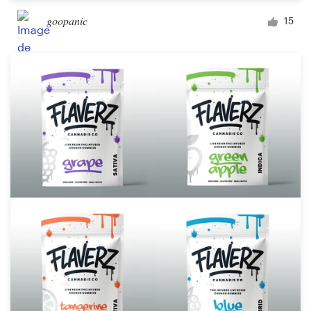
goopanic
15