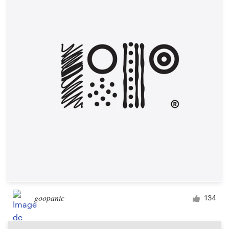
Création de logo
Carte de visite
Web page design
Guide de marque
Parcourir toutes les catégories
Support
Client
goopanic
134
+49 30 568 377 84
Centre d'aide