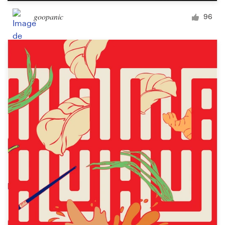
goopanic
96