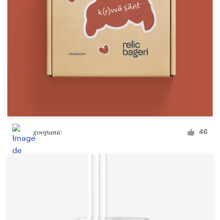
goopanic
46