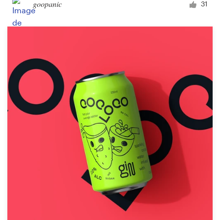
goopanic
31