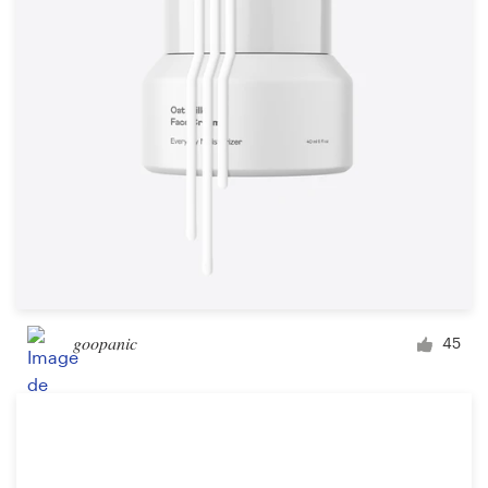
goopanic
45