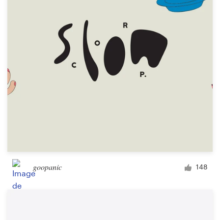
Concours de design
Projets 1-1
Trouver un designer
Inspiration
99designs Studio
99designs Pro
goopanic
148
Obtenez
un
design