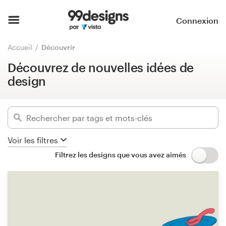
Découvrez de nouvelles idées de
design
Accueil
Connexion
Masquer les filtres
Parcourir les catégories
Accueil
Découvrir
180
designs trouvés pour :
Découvrez de nouvelles idées de
Comment ça marche ?
logo & packaging produit
design
Trouver un designer
Catégories
Inspiration
Secteurs d'activité
Voir les filtres
99designs Pro
Filtrez les designs que vous avez aimés
Avancé
Services
Supprimer les filtres
de
design