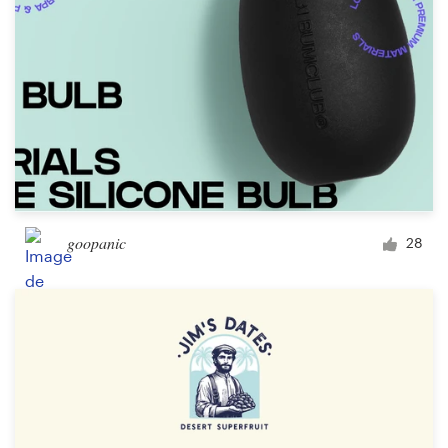
goopanic
28