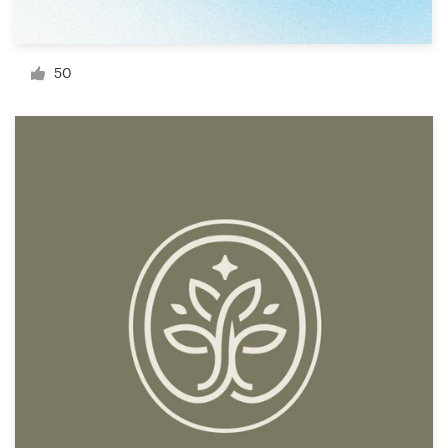
50
Ressources
Prix
Devenez designer
Blog