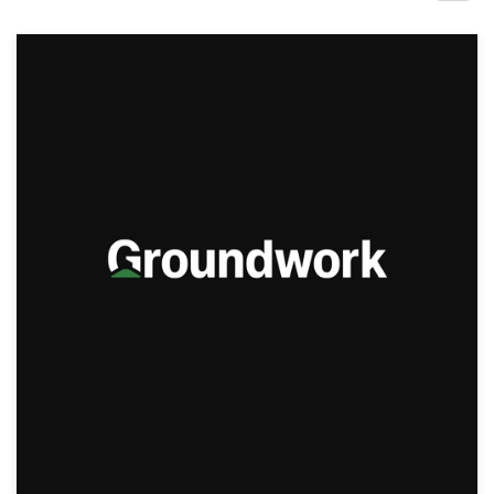
Concours de design
Projets 1-1
Trouver un designer
Inspiration
99designs Studio
99designs Pro
Obtenez
un
design