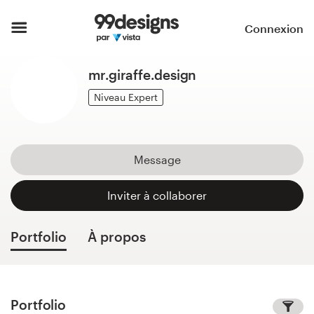
Accueil
Connexion
Parcourir les catégories
mr.giraffe.design
Comment ça marche ?
Niveau Expert
Trouver un designer
Message
Inspiration
Inviter à collaborer
99designs Pro
Portfolio
À propos
Services
de
design
Portfolio