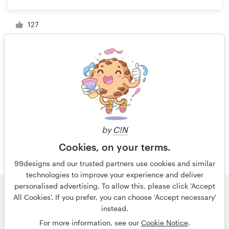
127
1 sur 6
by
C!N
Cookies, on your terms.
99designs and our trusted partners use cookies and similar
technologies to improve your experience and deliver
personalised advertising. To allow this, please click 'Accept
All Cookies'. If you prefer, you can choose 'Accept necessary'
© 99designs
par Vista
instead.
Conditions générales
Confidentialité
Mentions légales
For more information, see our
Cookie Notice
.
français
Nederlands
English