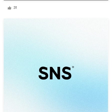
Création de logo
31
Carte de visite
Web page design
Guide de marque
Parcourir toutes les catégories
Support
Client
+49 30 568 377 84
Centre d'aide