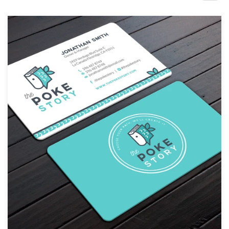
Concours de design
Projets 1-1
Trouver un designer
Inspiration
99designs Studio
99designs Pro
Obtenez
un
design