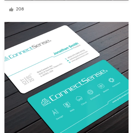
Création de logo
208
Carte de visite
Web page design
Guide de marque
Parcourir toutes les catégories
Support
Client
+49 30 568 377 84
Centre d'aide