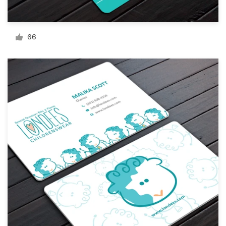
66
Ressources
Prix
Devenez designer
Blog