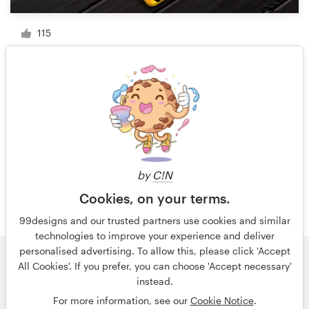
115
1 sur 9
by
C!N
Cookies, on your terms.
99designs and our trusted partners use cookies and similar
technologies to improve your experience and deliver
personalised advertising. To allow this, please click 'Accept
All Cookies'. If you prefer, you can choose 'Accept necessary'
© 99designs
par Vista
instead.
Conditions générales
Confidentialité
Mentions légales
For more information, see our
Cookie Notice
.
français
Nederlands
English