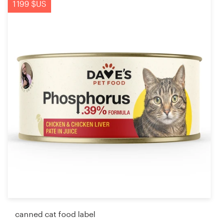
1 199 $US
canned cat food label