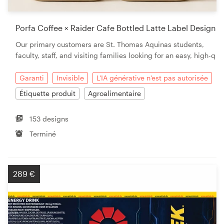
Porfa Coffee × Raider Cafe Bottled Latte Label Design
Ressources
Our primary customers are St. Thomas Aquinas students,
faculty, staff, and visiting families looking for an easy, high-q
Prix
Garanti
Invisible
L'IA générative n'est pas autorisée
Étiquette produit
Agroalimentaire
Devenez designer
153 designs
Blog
Terminé
289 €