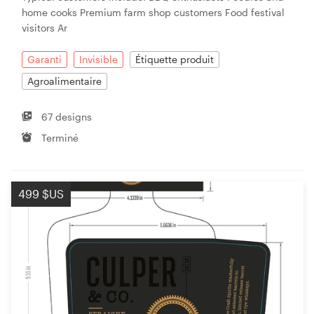
home cooks Premium farm shop customers Food festival
visitors Ar
Garanti
Invisible
Étiquette produit
Agroalimentaire
67 designs
Terminé
499 $US