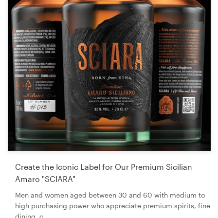
Create the Iconic Label for Our Premium Sicilian
Amaro "SCIARA"
Men and women aged between 30 and 60 with medium to
high purchasing power who appreciate premium spirits, fine
dining, c