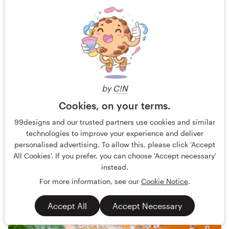
NexWash Premium Label Design — Plant-Based
Windshield Washer Fluid
Our customer is a 28–55 year old professional who owns a
by
C!N
Tesla or premium vehicle, researches products before
buying, an
Cookies, on your terms.
99designs and our trusted partners use cookies and similar
Gold
Garanti
Étiquette produit
Automobile
technologies to improve your experience and deliver
personalised advertising. To allow this, please click 'Accept
74 designs
All Cookies'. If you prefer, you can choose 'Accept necessary'
Terminé
instead.
For more information, see our
Cookie Notice
.
Accept All
Accept Necessary
799 $US