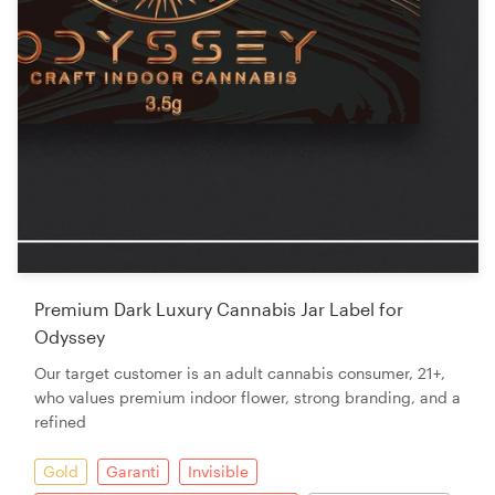
Premium Dark Luxury Cannabis Jar Label for
Odyssey
Our target customer is an adult cannabis consumer, 21+,
who values premium indoor flower, strong branding, and a
refined
Gold
Garanti
Invisible