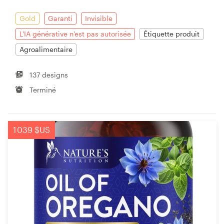
Gold
Garanti
Invisible
L'IA générative n'est pas autorisée
Étiquette produit
Agroalimentaire
137 designs
Terminé
1 039 $US