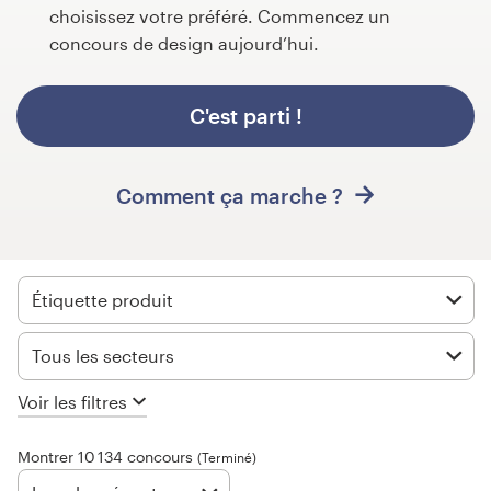
choisissez votre préféré. Commencez un
Concours de design
concours de design aujourd’hui.
Projets 1-1
C'est parti !
Trouver un designer
Comment ça marche ?
Inspiration
99designs Studio
Étiquette produit
99designs Pro
Tous les secteurs
Voir les filtres
Obtenez
un
Montrer 10 134 concours
design
(Terminé)