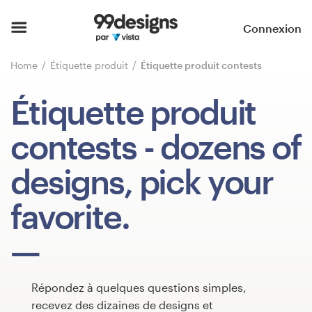
Accueil
Connexion
Parcourir les catégories
Home
Étiquette produit
Étiquette produit contests
Comment ça marche ?
Étiquette produit
Trouver un designer
contests
- dozens of
Inspiration
designs, pick your
99designs Pro
favorite.
Services
de
Répondez à quelques questions simples,
design
recevez des dizaines de designs et