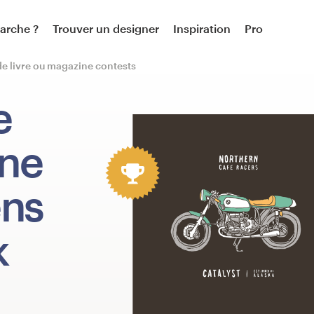
arche ?
Trouver un designer
Inspiration
Pro
de livre ou magazine contests
e
ine
ens
k