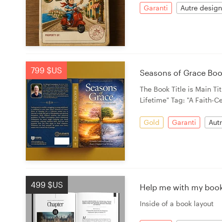
Garanti
Autre design
799 $US
Seasons of Grace Bo
The Book Title is Main Ti
Lifetime" Tag: "A Faith-C
Gold
Garanti
Aut
499 $US
Help me with my book
Inside of a book layout