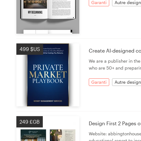
Garanti
Autre design
499 $US
Create AI-designed cov
We are a publisher in the
who are 50+ and preparin
Garanti
Autre design
249 £GB
Design First 2 Pages 
Website: abbingtonhouse.
educational report to inc