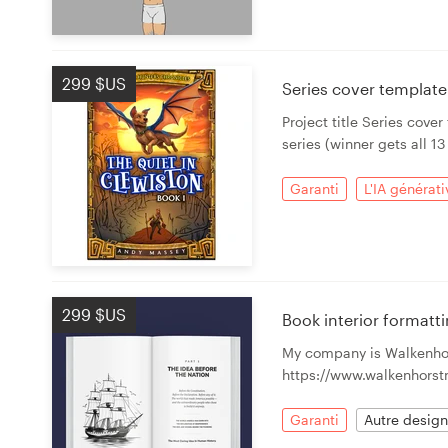
299 $US
Ressources
Series cover template 
Project title Series cove
Prix
series (winner gets all 1
Devenez designer
Garanti
L'IA générati
Blog
299 $US
Book interior formatt
My company is Walkenhor
https://www.walkenhorst
Garanti
Autre design