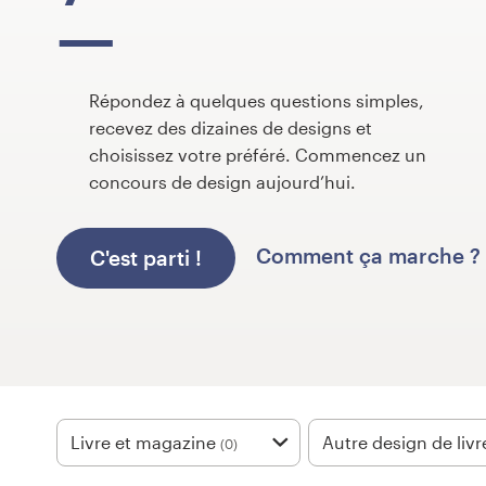
Concours de design
Projets 1-1
Répondez à quelques questions simples,
recevez des dizaines de designs et
Trouver un designer
choisissez votre préféré. Commencez un
concours de design aujourd’hui.
Inspiration
99designs Studio
Comment ça marche ?
C'est parti !
99designs Pro
Obtenez
un
Livre et magazine
Autre design de liv
(0)
design