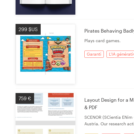
299 $US
Pirates Behaving Badl
Plays card games.
Garanti
L'IA générati
759 €
Layout Design for a Mo
& PDF
SCENOR (SCientia ENim OR
Austria. Our research acti