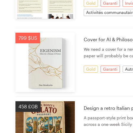
Gold
Garanti
Invi
Activités communautaire
799 $US
Cover for AI & Philos
We need a cover for a ne
paper will probably be ca
Gold
Garanti
Aut
458 £GB
Design a retro Italian 
A passport-style print bo
across a one-week Sicily 