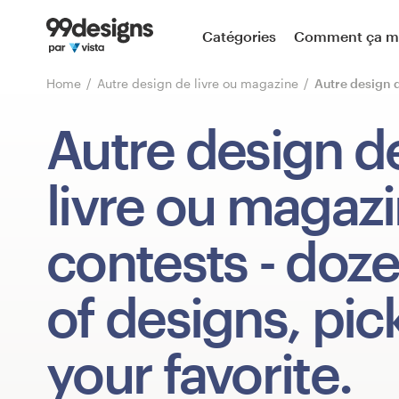
Accueil
Catégories
Comment ça m
Parcourir les catégories
Home
Autre design de livre ou magazine
Autre design 
Comment ça marche ?
Autre design d
Trouver un designer
livre ou magaz
Inspiration
contests
- doz
99designs Pro
of designs, pic
Services
your favorite.
de
design