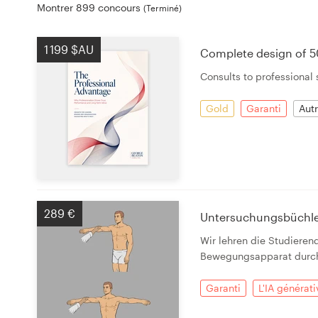
Montrer 899 concours
(Terminé)
Création de logo
1 199 $AU
Carte de visite
Complete design of 
Consults to professional 
Web page design
Gold
Garanti
Aut
Guide de marque
Parcourir toutes les catégories
289 €
Untersuchungsbüchl
Support
Client
Wir lehren die Studiere
Bewegungsapparat durchg
+49 30 568 377 84
Garanti
L'IA générati
Centre d'aide