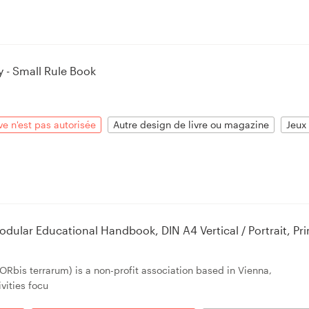
y - Small Rule Book
ve n'est pas autorisée
Autre design de livre ou magazine
Jeux 
dular Educational Handbook, DIN A4 Vertical / Portrait, Pri
bis terrarum) is a non-profit association based in Vienna,
vities focu