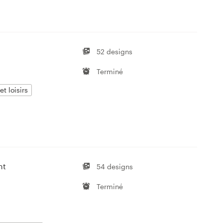
52 designs
Terminé
et loisirs
nt
54 designs
Terminé