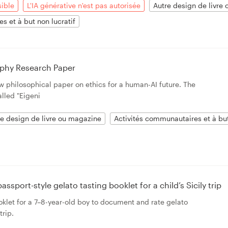
sible
L'IA générative n'est pas autorisée
Autre design de livre
s et à but non lucratif
ophy Research Paper
w philosophical paper on ethics for a human-AI future. The
lled "Eigeni
re design de livre ou magazine
Activités communautaires et à but
passport-style gelato tasting booklet for a child’s Sicily trip
oklet for a 7–8-year-old boy to document and rate gelato
trip.