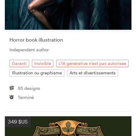
Horror book illustration
Independent author
Garanti
Invisible
L'IA générative n'est pas autorisée
Illustration ou graphisme
Arts et divertissements
95 designs
Terminé
349 $US