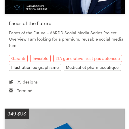
Faces of the Future
Ressources
Faces of the Future – AARDD Social Media Series Project
Overview I am looking for a premium, reusable social media
Prix
tem
Devenez designer
Garanti
Invisible
L'IA générative n'est pas autorisée
Illustration ou graphisme
Médical et pharmaceutique
Blog
79 designs
Terminé
349 $US