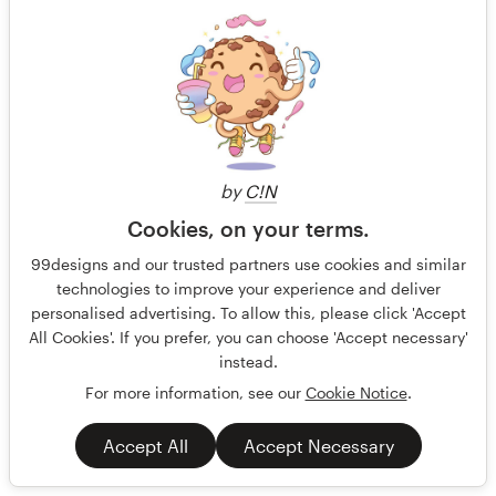
by
C!N
Cookies, on your terms.
Cover image for Science about gut microbiome
99designs and our trusted partners use cookies and similar
technologies to improve your experience and deliver
we do fundamental research on the human gut microbiome;
personalised advertising. To allow this, please click 'Accept
research isn't in the drop down menu above. We need cool
All Cookies'. If you prefer, you can choose 'Accept necessary'
visuals
instead.
Platinum
Garanti
Invisible
For more information, see our
Cookie Notice
.
L'IA générative n'est pas autorisée
Accept All
Accept Necessary
Illustration ou graphisme
Éducation