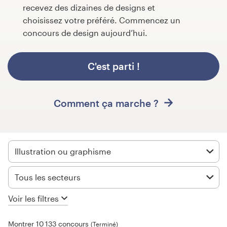
recevez des dizaines de designs et
Concours de design
choisissez votre préféré. Commencez un
concours de design aujourd’hui.
Projets 1-1
C'est parti !
Trouver un designer
Inspiration
Comment ça marche ?
99designs Studio
99designs Pro
Illustration ou graphisme
Tous les secteurs
Obtenez
Voir les filtres
un
design
Montrer 10 133 concours
(Terminé)