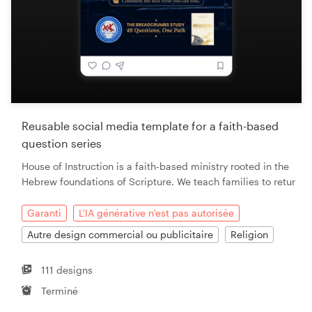
Ressources
Prix
Reusable social media template for a faith-based
Devenez designer
question series
House of Instruction is a faith-based ministry rooted in the
Blog
Hebrew foundations of Scripture. We teach families to retur
Garanti
L'IA générative n'est pas autorisée
Autre design commercial ou publicitaire
Religion
111 designs
Terminé