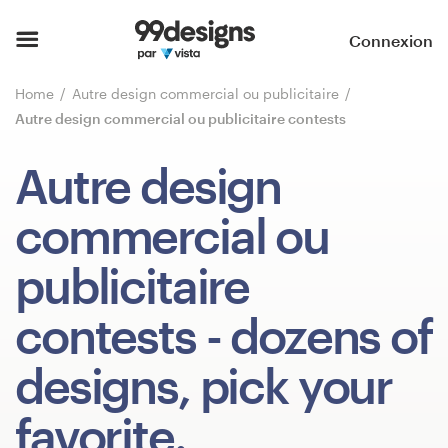
Accueil
Connexion
Parcourir les catégories
Home
Autre design commercial ou publicitaire
Autre design commercial ou publicitaire contests
Comment ça marche ?
Autre design
Trouver un designer
commercial ou
Inspiration
publicitaire
99designs Pro
contests
- dozens of
designs, pick your
Services
de
favorite.
design