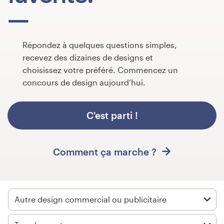
Concours de design
Projets 1-1
Répondez à quelques questions simples,
recevez des dizaines de designs et
Trouver un designer
choisissez votre préféré. Commencez un
concours de design aujourd’hui.
Inspiration
C'est parti !
99designs Studio
99designs Pro
Comment ça marche ?
Obtenez
un
Autre design commercial ou publicitaire
design