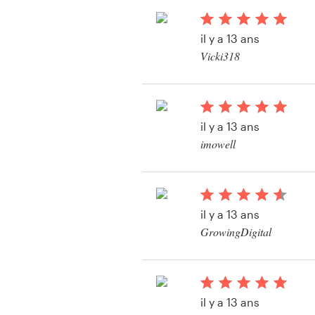
il y a 13 ans
Vicki318
Ressources
Voir leur concours d
Prix
il y a 13 ans
Devenez designer
imowell
Blog
il y a 13 ans
GrowingDigital
il y a 13 ans