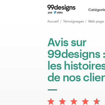
Accueil
Catégori
Parcourir les catégories
Accueil
Témoignages
Web page 
Comment ça marche ?
Avis sur
Trouver un designer
99designs 
Inspiration
les histoire
99designs Pro
de nos clie
Services
de
design