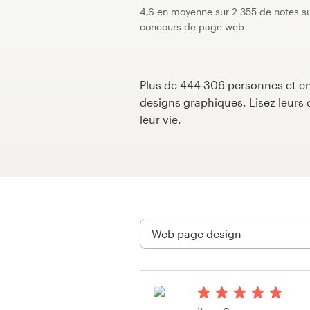
4,6 en moyenne sur 2 355 de notes su
Concours de design
concours de page web
Projets 1-1
Plus de 444 306 personnes et ent
Trouver un designer
designs graphiques. Lisez leur
leur vie.
Inspiration
99designs Studio
99designs Pro
Obtenez
un
design