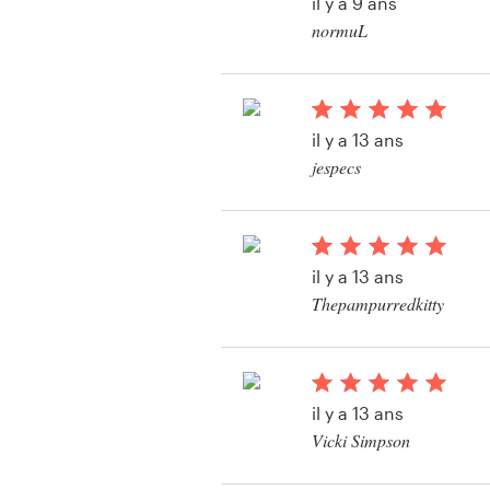
il y a 9 ans
Création de logo
normuL
Carte de visite
Web page design
il y a 13 ans
jespecs
Guide de marque
Voir leur concours d
Parcourir toutes les catégories
il y a 13 ans
Thepampurredkitty
Support
Client
il y a 13 ans
+49 30 568 377 84
Vicki Simpson
Voir leur concours d
Centre d'aide