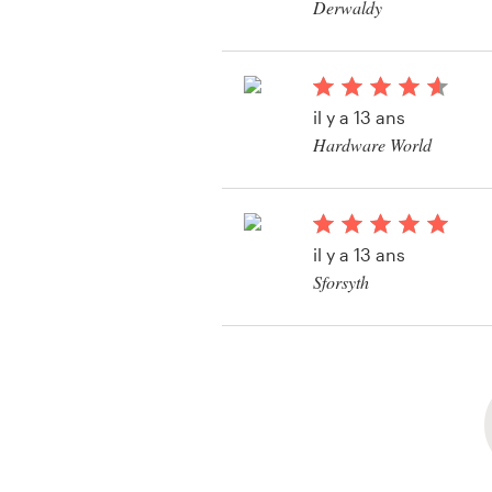
Derwaldy
Voir leur concours d
il y a 13 ans
Hardware World
il y a 13 ans
Sforsyth
Voir leur concours d