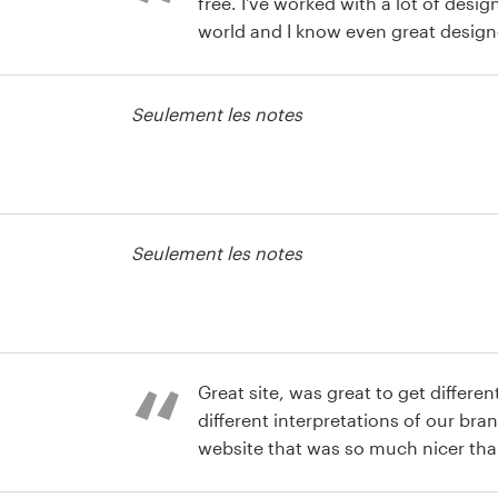
free. I've worked with a lot of desig
world and I know even great desig
you have envisioned. Being able to 
are going before spending any money
Seulement les notes
e page web
Seulement les notes
Great site, was great to get differe
different interpretations of our br
website that was so much nicer tha
actually quite off our original brief.
e page web