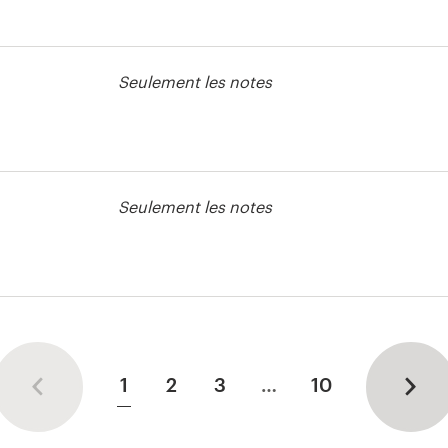
e page web
Seulement les notes
Seulement les notes
e page web
1
2
3
…
10