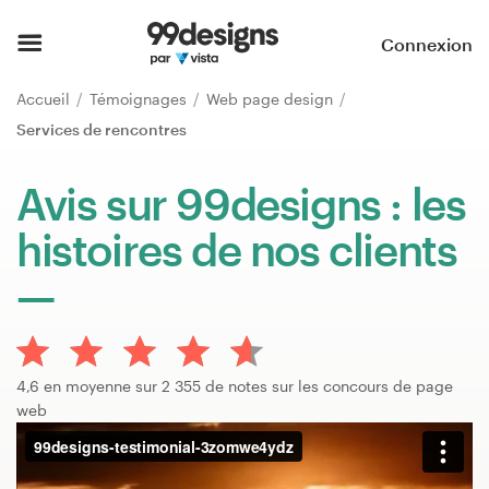
Accueil
Connexion
Parcourir les catégories
Accueil
Témoignages
Web page design
Services de rencontres
Comment ça marche ?
Avis sur 99designs : les
Trouver un designer
histoires de nos clients
Inspiration
99designs Pro
4,6 en moyenne sur 2 355 de notes sur les concours de page
web
Services
de
design