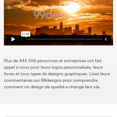
Concours de design
Projets 1-1
Trouver un designer
Inspiration
Plus de 444 306 personnes et entreprises ont fait
99designs Studio
appel à nous pour leurs logos personnalisés, leurs
livres et tous types de designs graphiques. Lisez leurs
99designs Pro
commentaires sur 99designs pour comprendre
comment un design de qualité a changé leur vie.
Obtenez
un
design