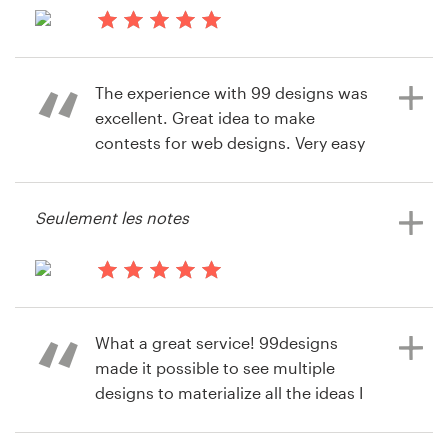
il y a 14 ans
Manionline
Ressources
The experience with 99 designs was
Voir leur concours de page web
excellent. Great idea to make
Prix
contests for web designs. Very easy
to use and the results were
Devenez designer
exceptional.
Seulement les notes
Blog
il y a 14 ans
Webmaster085
il y a 14 ans
Webmaster085
What a great service! 99designs
made it possible to see multiple
designs to materialize all the ideas I
had for my website at a great price.