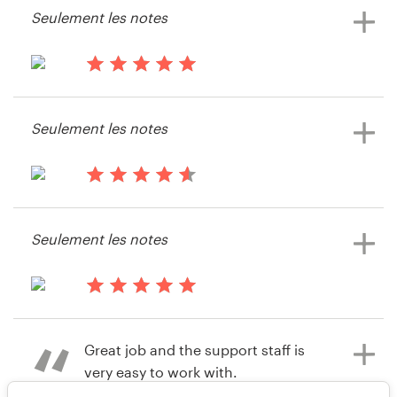
Seulement les notes
il y a 14 ans
Jessica.r.cox
il y a 15 ans
Dating Authority
Seulement les notes
il y a 15 ans
Wilson.chris.lee
Seulement les notes
Voir leur concours de page web
il y a 15 ans
Jessica.r.cox
Great job and the support staff is
very easy to work with.