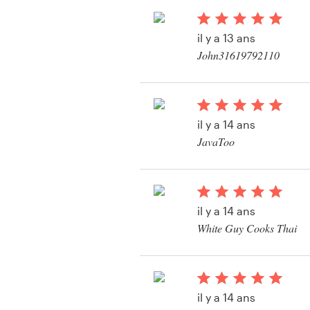
il y a 13 ans
John31619792110
Ressources
Voir leur concours de
Prix
il y a 14 ans
Devenez designer
JavaToo
Voir leur concours de
Blog
il y a 14 ans
White Guy Cooks Thai
il y a 14 ans