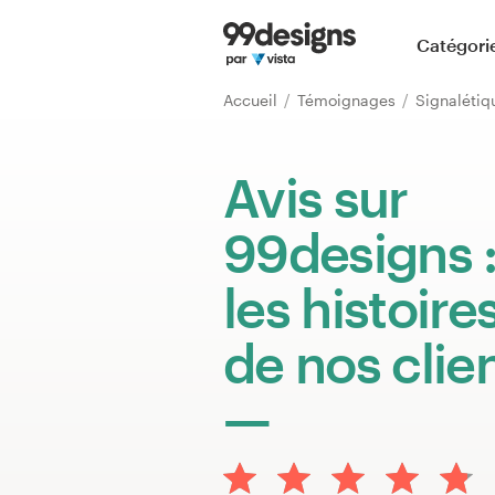
Accueil
Catégori
Parcourir les catégories
Accueil
Témoignages
Signaléti
Comment ça marche ?
Avis sur
Trouver un designer
99designs 
Inspiration
les histoire
99designs Pro
de nos clie
Services
de
design