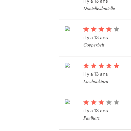
il y a 13 ans
Création de logo
Donielle.donielle
Voir leur concours de
Carte de visite
Web page design
il y a 13 ans
Copperbelt
Guide de marque
Parcourir toutes les catégories
il y a 13 ans
Lowhookturn
Voir leur concours de
Support
Client
il y a 13 ans
+49 30 568 377 84
Paulhatz
Voir leur concours de
Centre d'aide