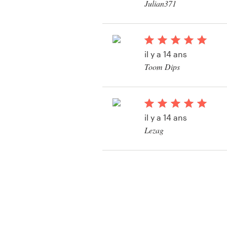
Julian371
Voir leur concours de
il y a 14 ans
Toom Dips
Voir leur concours de
il y a 14 ans
Lezag
Voir leur concours de