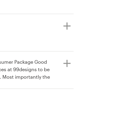
nsumer Package Good
ces at 99designs to be
he
 to the projects in a very