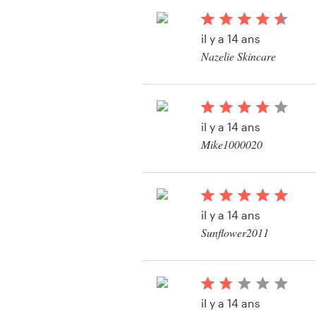
packaging
il y a 14 ans
Nazelie Skincare
Ressources
Prix
il y a 14 ans
Devenez designer
Mike1000020
Voir leur concours de
Blog
packaging
il y a 14 ans
Sunflower2011
il y a 14 ans