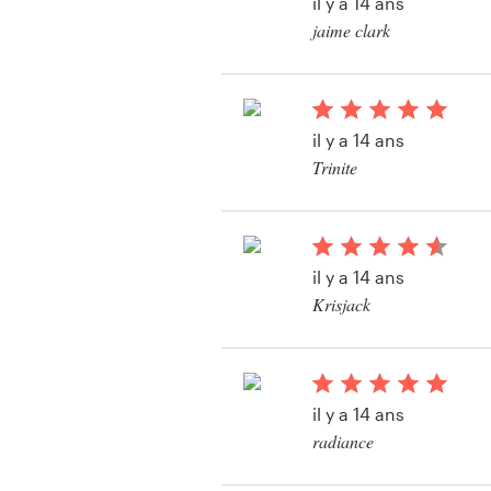
il y a 14 ans
Création de logo
jaime clark
Voir leur concours de
Carte de visite
packaging
Web page design
il y a 14 ans
Trinite
Guide de marque
Voir leur concours de
packaging
Parcourir toutes les catégories
il y a 14 ans
Krisjack
Voir leur concours de
Support
packaging
Client
il y a 14 ans
+49 30 568 377 84
radiance
Voir leur concours de
Centre d'aide