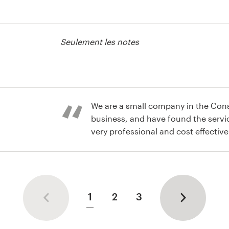
Seulement les notes
 print ou
We are a small company in the Co
business, and have found the servi
very professional and cost effective. Most importantly t
designers bring incredible creativity
short period of time.
1
2
3