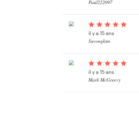
Paul222097
il y a 15 ans
Suvongkim
Voir leur concours de
packaging
il y a 15 ans
Mark McGreevy