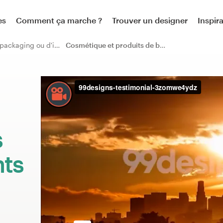
es
Comment ça marche ?
Trouver un designer
Inspir
Design de packaging ou d'imprimé
Cosmétique et produits de beauté
:
s
nts