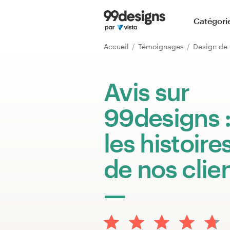
Accueil
Catégori
Parcourir les catégories
Accueil
Témoignages
Comment ça marche ?
Avis sur
Trouver un designer
99designs 
Inspiration
les histoire
99designs Pro
de nos clie
Services
de
design