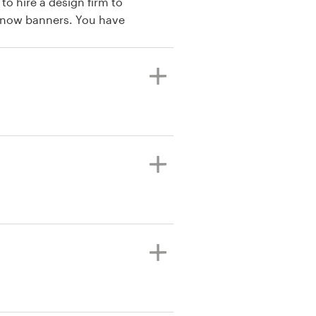
banners. You have
 high quality
but multiple
weren't even a
d up on the screen I