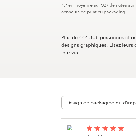
4,7 en moyenne sur 927 de notes sur 
Concours de design
concours de print ou packaging
Projets 1-1
Plus de 444 306 personnes et ent
Trouver un designer
designs graphiques. Lisez leur
leur vie.
Inspiration
99designs Studio
99designs Pro
Obtenez
un
design