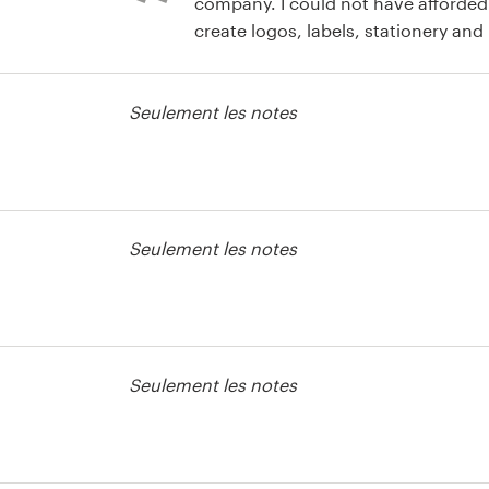
company. I could not have afforded to hire a design firm to
create logos, labels, stationery and now 
given me the option to not only get
 print ou
submissions at an affordable price 
Seulement les notes
submissions. Had I hired a company, I would have only had
that person's vision. Through 99designs, I have been
presented and chosen options that 
consideration and when they poppe
 print ou
was like WOW that is awesome!
Seulement les notes
 print ou
Seulement les notes
 print ou