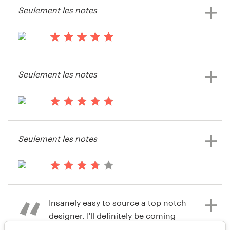
Seulement les notes
Akal575
Voir leur concours de Web ou
application mobile
il y a 14 ans
Akal575
Seulement les notes
il y a 14 ans
Josef1972
Seulement les notes
il y a 14 ans
Jordan9947
Insanely easy to source a top notch
designer. I'll definitely be coming
back!