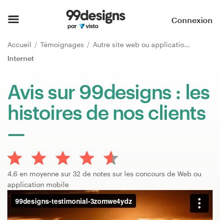
Accueil
Connexion
Parcourir les catégories
Accueil
Témoignages
Autre site web ou application mobile
Internet
Comment ça marche ?
Avis sur 99designs : les
Trouver un designer
histoires de nos clients
Inspiration
99designs Pro
4,6 en moyenne sur 32 de notes sur les concours de Web ou
application mobile
Services
de
design