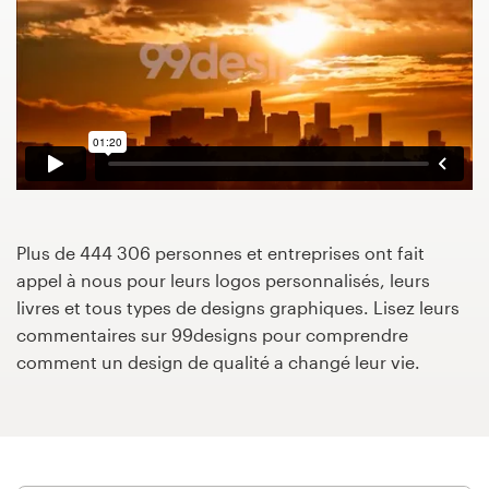
Concours de design
Projets 1-1
Trouver un designer
Inspiration
Plus de 444 306 personnes et entreprises ont fait
99designs Studio
appel à nous pour leurs logos personnalisés, leurs
livres et tous types de designs graphiques. Lisez leurs
99designs Pro
commentaires sur 99designs pour comprendre
comment un design de qualité a changé leur vie.
Obtenez
un
design