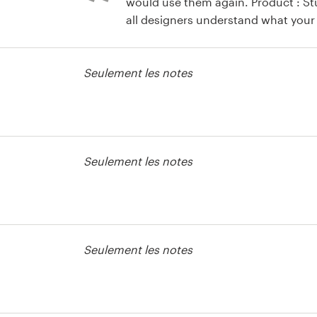
would use them again. Product : S
all designers understand what your
understand English well. But in the
professional and well worth the mo
Seulement les notes
Seulement les notes
Seulement les notes