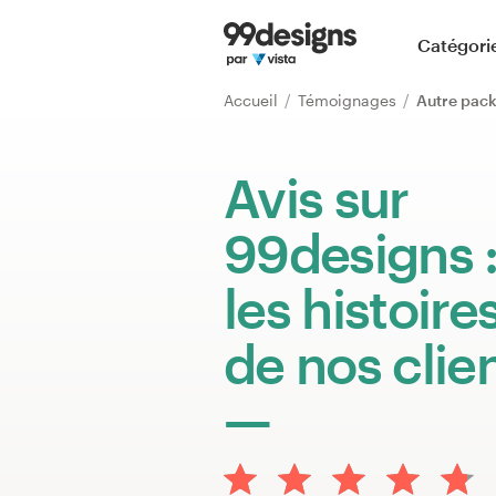
Accueil
Catégori
Parcourir les catégories
Accueil
Témoignages
Autre pack
Comment ça marche ?
Avis sur
Trouver un designer
99designs 
Inspiration
les histoire
99designs Pro
de nos clie
Services
de
design