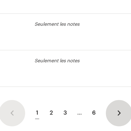
e packaging ou
Seulement les notes
Seulement les notes
e packaging ou
1
2
3
…
6