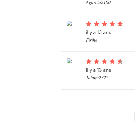
Agarcia2100
Voir leur concours d
étiquette
il y a 13 ans
Firihe
il y a 13 ans
Johnm2322
Voir leur concours d
étiquette