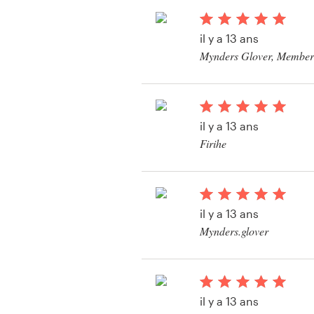
il y a 13 ans
Mynders Glover, Member
Ressources
Edge, LLC
Voir leur concours d
Prix
étiquette
il y a 13 ans
Devenez designer
Firihe
Blog
il y a 13 ans
Mynders.glover
Voir leur concours d
étiquette
il y a 13 ans