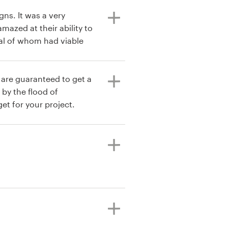
gns. It was a very
ral of whom had viable
r customer service staff
 feedback. I will use
 are guaranteed to get a
 by the flood of
et for your project.