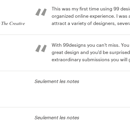
This was my first time using 99 desi
organized online experience. I was amazed at their ability to
 The Creative
attract a variety of designers, seve
concepts for our logo. Further, thei
was on top of our listing and offered
e packaging ou
them again and will refer them.
With 99designs you can't miss. You
great design and you'd be surprised
extraordinary submissions you will g
Seulement les notes
e packaging ou
Seulement les notes