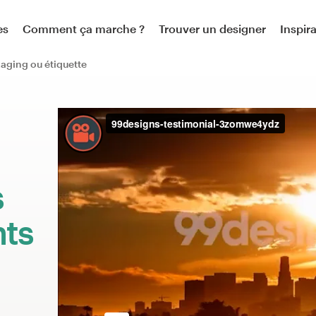
es
Comment ça marche ?
Trouver un designer
Inspir
aging ou étiquette
:
s
nts