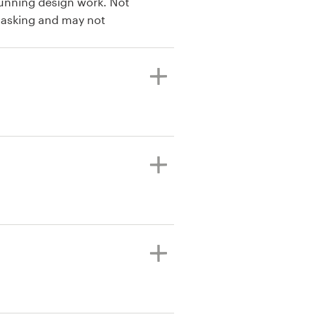
tunning design work. Not
 asking and may not
 end, the designs are
ney.