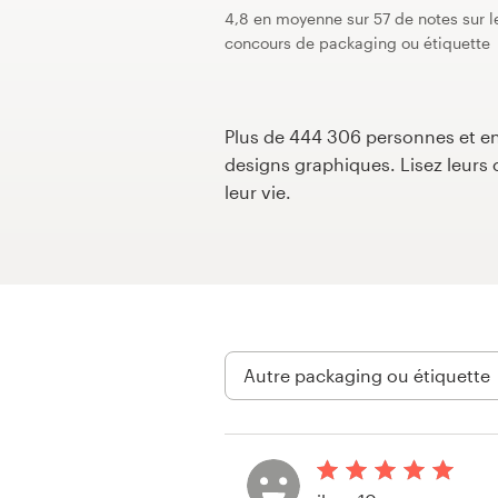
4,8 en moyenne sur 57 de notes sur l
Concours de design
concours de packaging ou étiquette
Projets 1-1
Plus de 444 306 personnes et ent
Trouver un designer
designs graphiques. Lisez leur
leur vie.
Inspiration
99designs Studio
99designs Pro
Obtenez
un
design