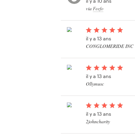
il y a 10 ans
Création de logo
via
Feefo
Carte de visite
Web page design
il y a 13 ans
CONGLOMERIDE INC
Guide de marque
Parcourir toutes les catégories
il y a 13 ans
Ollymusc
Support
Client
il y a 13 ans
+49 30 568 377 84
2johncharity
Centre d'aide