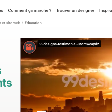
es
Comment ça marche ?
Trouver un designer
Inspir
n et site web
Éducation
:
s
nts