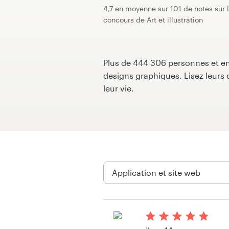
4,7 en moyenne sur 101 de notes sur 
Concours de design
concours de Art et illustration
Projets 1-1
Plus de 444 306 personnes et ent
Trouver un designer
designs graphiques. Lisez leur
leur vie.
Inspiration
99designs Studio
99designs Pro
Obtenez
un
design