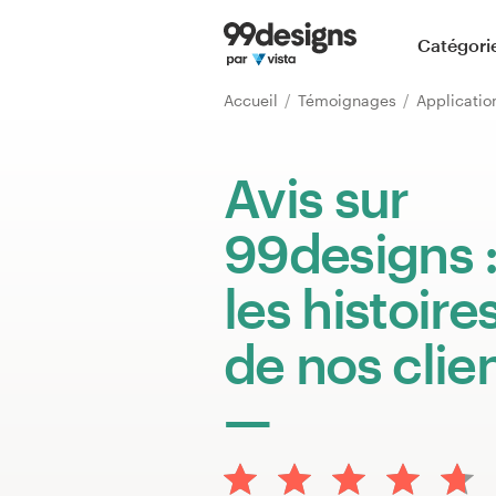
Accueil
Catégori
Parcourir les catégories
Accueil
Témoignages
Applicatio
Comment ça marche ?
Avis sur
Trouver un designer
99designs 
Inspiration
les histoire
99designs Pro
de nos clie
Services
de
design