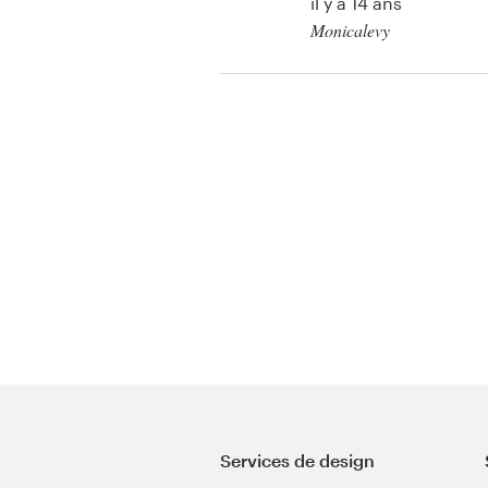
il y a 14 ans
Création de logo
Monicalevy
Voir leur concours de 
Carte de visite
illustration
Web page design
Guide de marque
Parcourir toutes les catégories
Support
Client
+49 30 568 377 84
Services de design
Centre d'aide