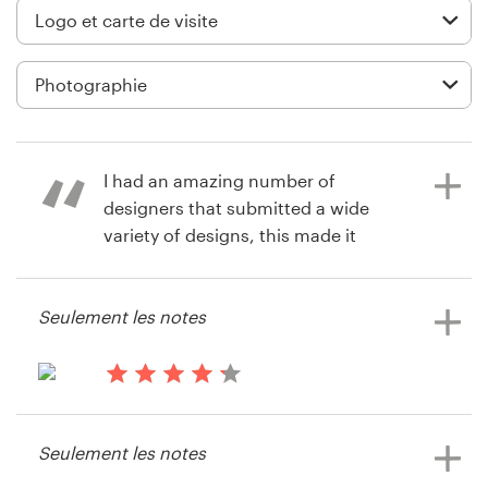
Création de logo
Carte de visite
Web page design
I had an amazing number of
Guide de marque
designers that submitted a wide
variety of designs, this made it
Parcourir toutes les catégories
difficult to choose a single, beautiful
design. I would definitely
Seulement les notes
recommend 99designs.
Support
Client
il y a 6 ans
il y a 13 ans
+49 30 568 377 84
Henthornephotography
FrederickVan
Seulement les notes
Voir leur concours de logo et carte
Centre d'aide