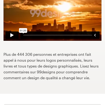
Concours de design
Projets 1-1
Trouver un designer
Inspiration
Plus de 444 306 personnes et entreprises ont fait
99designs Studio
appel à nous pour leurs logos personnalisés, leurs
livres et tous types de designs graphiques. Lisez leurs
99designs Pro
commentaires sur 99designs pour comprendre
comment un design de qualité a changé leur vie.
Obtenez
un
design