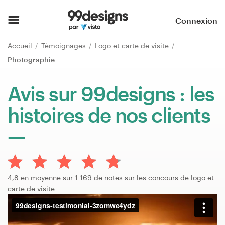
Accueil
Connexion
Parcourir les catégories
Accueil
Témoignages
Logo et carte de visite
Photographie
Comment ça marche ?
Avis sur 99designs : les
Trouver un designer
histoires de nos clients
Inspiration
99designs Pro
4,8 en moyenne sur 1 169 de notes sur les concours de logo et
carte de visite
Services
de
design