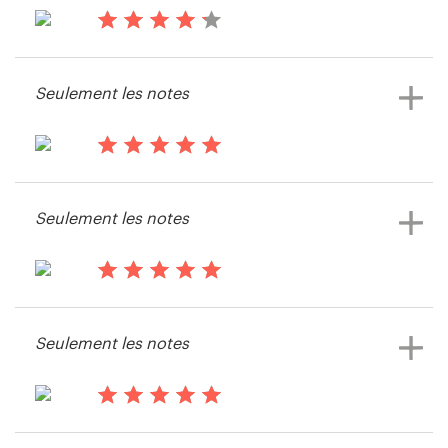
de visite
il y a 13 ans
Jon21022109
Ressources
Seulement les notes
Voir leur concours de logo et carte
de visite
Prix
il y a 13 ans
Devenez designer
Rich.deguzman32
Seulement les notes
Blog
il y a 13 ans
Everlastingmoments21
Seulement les notes
Voir leur concours de logo et carte
de visite
il y a 13 ans
Video Joe