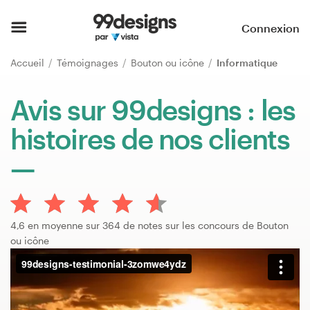
Accueil
Connexion
Parcourir les catégories
Accueil
Témoignages
Bouton ou icône
Informatique
Comment ça marche ?
Avis sur 99designs : les
histoires de nos clients
Trouver un designer
Inspiration
99designs Pro
4,6 en moyenne sur 364 de notes sur les concours de Bouton
ou icône
Services
de
design