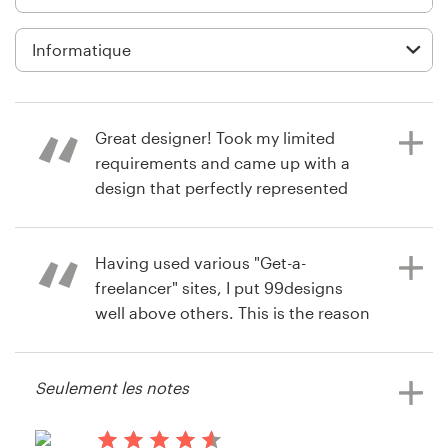
Création de logo
Carte de visite
Web page design
Great designer! Took my limited
requirements and came up with a
Guide de marque
design that perfectly represented
what I was looking for. Great
Parcourir toutes les catégories
communication. Highly
recommended.
Having used various "Get-a-
freelancer" sites, I put 99designs
well above others. This is the reason
Support
for it (rather 2 reasons): 1.
Client
il y a 14 ans
Phenomenal site structure, well
Sbentz
Seulement les notes
thought, rich and flexible 2.
+49 30 568 377 84
Voir leur concours de Bouton ou
Phenomenal support (I mostly used
icône
chat). Specifically, I would like to
Centre d'aide