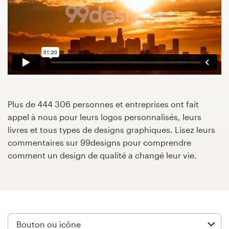
Concours de design
Projets 1-1
Trouver un designer
Inspiration
Plus de 444 306 personnes et entreprises ont fait
appel à nous pour leurs logos personnalisés, leurs
99designs Studio
livres et tous types de designs graphiques. Lisez leurs
commentaires sur 99designs pour comprendre
99designs Pro
comment un design de qualité a changé leur vie.
Obtenez
un
design