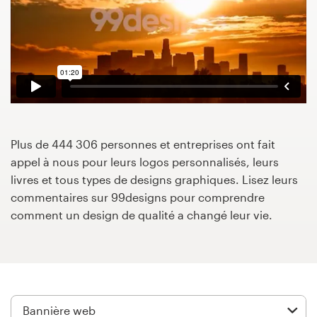
Concours de design
Projets 1-1
Trouver un designer
Inspiration
Plus de 444 306 personnes et entreprises ont fait
appel à nous pour leurs logos personnalisés, leurs
99designs Studio
livres et tous types de designs graphiques. Lisez leurs
commentaires sur 99designs pour comprendre
99designs Pro
comment un design de qualité a changé leur vie.
Obtenez
un
design