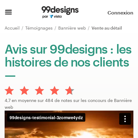
Accueil
Connexion
Parcourir les catégories
Accueil
Témoignages
Bannière web
Vente au détail
Comment ça marche ?
Avis sur 99designs : les
histoires de nos clients
Trouver un designer
Inspiration
99designs Pro
4,7 en moyenne sur 484 de notes sur les concours de Bannière
web
Services
de
design