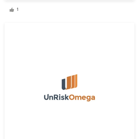
Création de logo
1
Carte de visite
Web page design
Guide de marque
Parcourir toutes les catégories
Support
Client
+49 30 568 377 84
Centre d'aide