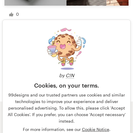
0
1 sur 13
by
C!N
Cookies, on your terms.
99designs and our trusted partners use cookies and similar
technologies to improve your experience and deliver
personalised advertising. To allow this, please click 'Accept
All Cookies'. If you prefer, you can choose 'Accept necessary'
© 99designs
par Vista
instead.
Conditions générales
Confidentialité
Mentions légales
For more information, see our
Cookie Notice
.
français
Nederlands
English