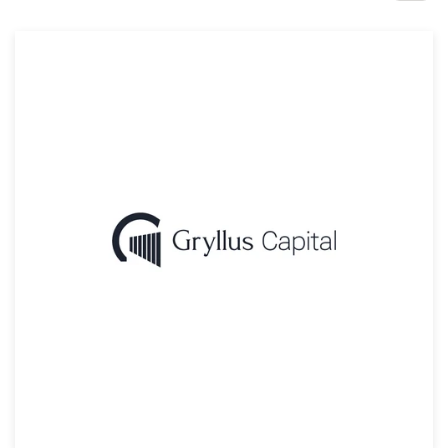
Concours de design
Projets 1-1
Trouver un designer
Inspiration
99designs Studio
99designs Pro
Obtenez
un
design