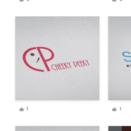
Création de logo
Carte de visite
Web page design
Guide de marque
Parcourir toutes les catégories
Support
Client
1
1
+49 30 568 377 84
Centre d'aide