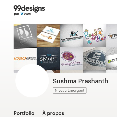
Accueil
Parcourir les catégories
Comment ça marche ?
Trouver un designer
Inspiration
99designs Pro
Sushma Prashanth
Niveau Émergent
Services
de
design
Portfolio
À propos