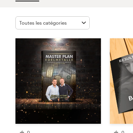
Concours de design
Projets 1-1
Trouver un designer
Inspiration
99designs Studio
99designs Pro
Obtenez
un
design
0
0