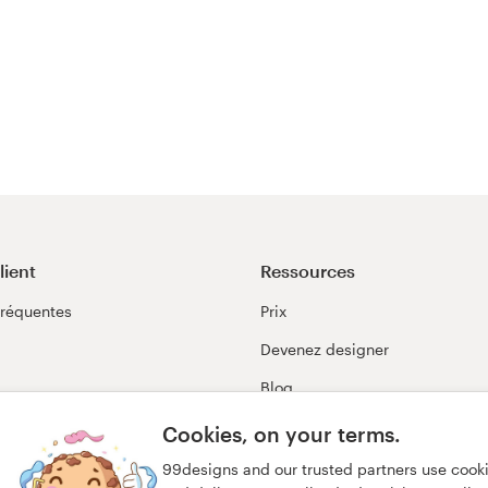
lient
Ressources
Fréquentes
Prix
Devenez designer
Blog
99awards
Cookies, on your terms.
99designs and our trusted partners use cook