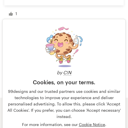
1
1 sur 3
by
C!N
Cookies, on your terms.
99designs and our trusted partners use cookies and similar
technologies to improve your experience and deliver
personalised advertising. To allow this, please click 'Accept
All Cookies'. If you prefer, you can choose 'Accept necessary'
© 99designs
par Vista
instead.
Conditions générales
Confidentialité
Mentions légales
For more information, see our
Cookie Notice
.
français
Nederlands
English