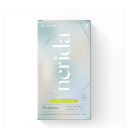
Concours de design
Projets 1-1
Trouver un designer
Inspiration
99designs Studio
99designs Pro
Obtenez
un
design