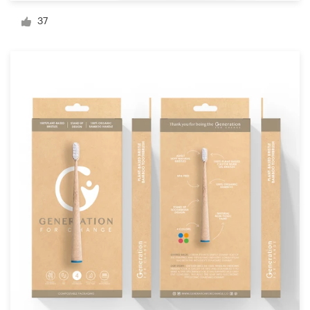
Création de logo
37
Carte de visite
Web page design
Guide de marque
Parcourir toutes les catégories
Support
Client
+49 30 568 377 84
Centre d'aide