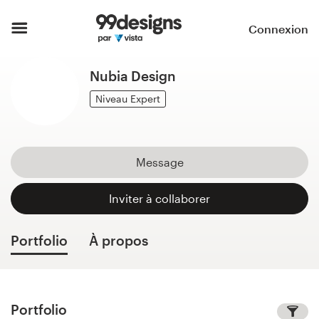
Accueil
Connexion
Parcourir les catégories
Nubia Design
Comment ça marche ?
Niveau Expert
Trouver un designer
Message
Inspiration
Inviter à collaborer
99designs Pro
Portfolio
À propos
Services
de
design
Portfolio