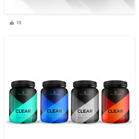
13
Ressources
Prix
Devenez designer
Blog