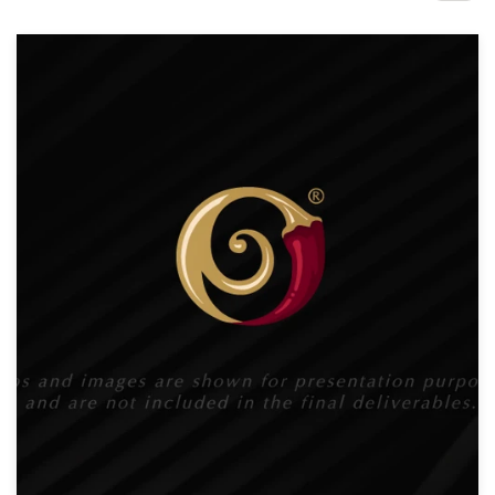
Concours de design
Projets 1-1
Trouver un designer
Inspiration
99designs Studio
99designs Pro
Obtenez
un
design