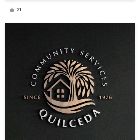
Création de logo
21
Carte de visite
Web page design
Guide de marque
Parcourir toutes les catégories
Support
Client
+49 30 568 377 84
Centre d'aide