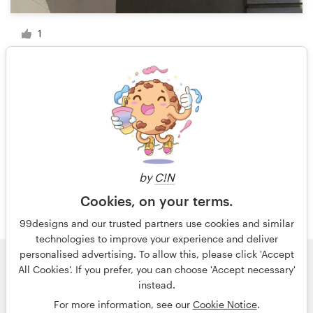
1
1 sur 5
by
C!N
Cookies, on your terms.
99designs and our trusted partners use cookies and similar
technologies to improve your experience and deliver
personalised advertising. To allow this, please click 'Accept
All Cookies'. If you prefer, you can choose 'Accept necessary'
© 99designs
par Vista
instead.
Conditions générales
Confidentialité
Mentions légales
For more information, see our
Cookie Notice
.
français
Nederlands
English