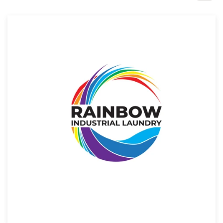
Concours de design
Projets 1-1
Trouver un designer
Inspiration
99designs Studio
99designs Pro
Obtenez
un
design