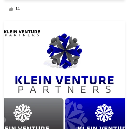
Création de logo
14
Carte de visite
Web page design
Guide de marque
Parcourir toutes les catégories
Support
Client
+49 30 568 377 84
Centre d'aide