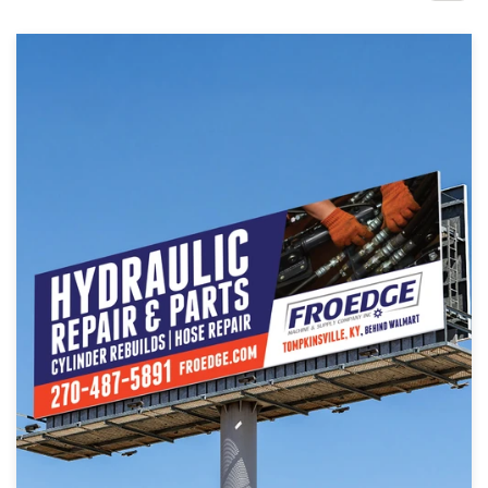
Concours de design
Projets 1-1
Trouver un designer
Inspiration
99designs Studio
99designs Pro
Obtenez
un
design