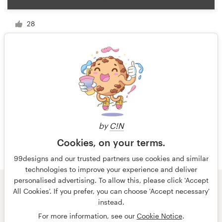
28
1 sur 13
by
C!N
Cookies, on your terms.
99designs and our trusted partners use cookies and similar
technologies to improve your experience and deliver
personalised advertising. To allow this, please click 'Accept
All Cookies'. If you prefer, you can choose 'Accept necessary'
© 99designs
par Vista
instead.
Conditions générales
Confidentialité
Mentions légales
For more information, see our
Cookie Notice
.
français
Nederlands
English