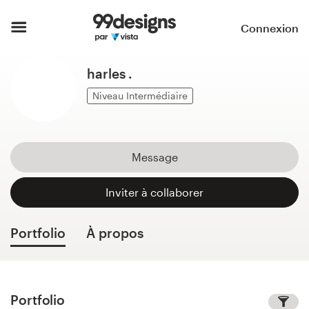
Accueil
Connexion
Parcourir les catégories
harles .
Comment ça marche ?
Niveau Intermédiaire
Trouver un designer
Message
Inspiration
Inviter à collaborer
99designs Pro
Portfolio
À propos
Services
de
design
Portfolio