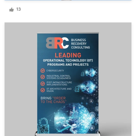
Création de logo
13
Carte de visite
Web page design
Guide de marque
Parcourir toutes les catégories
Support
Client
+49 30 568 377 84
Centre d'aide