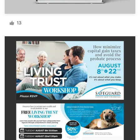
13
Ressources
Prix
Devenez designer
Blog