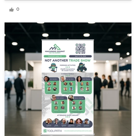
Création de logo
0
Carte de visite
Web page design
Guide de marque
Parcourir toutes les catégories
Support
Client
+49 30 568 377 84
Centre d'aide