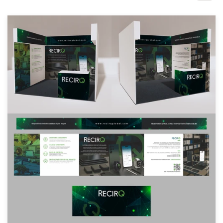
Concours de design
Projets 1-1
Trouver un designer
Inspiration
99designs Studio
99designs Pro
Obtenez
un
design