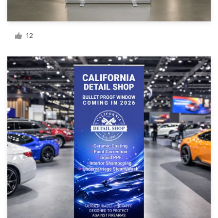
12
Ressources
Prix
Devenez designer
Blog