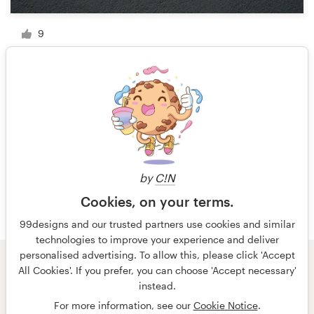
9
1 sur 4
by
C!N
Cookies, on your terms.
99designs and our trusted partners use cookies and similar
technologies to improve your experience and deliver
personalised advertising. To allow this, please click 'Accept
All Cookies'. If you prefer, you can choose 'Accept necessary'
© 99designs
par Vista
instead.
Conditions générales
Confidentialité
Mentions légales
For more information, see our
Cookie Notice
.
français
Nederlands
English