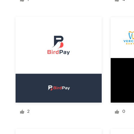
Création de logo
Carte de visite
Web page design
Guide de marque
Parcourir toutes les catégories
Support
Client
2
0
+49 30 568 377 84
Centre d'aide