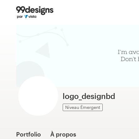
Accueil
Parcourir les catégories
Comment ça marche ?
Trouver un designer
Inspiration
99designs Pro
logo_designbd
Niveau Émergent
Services
de
design
Portfolio
À propos