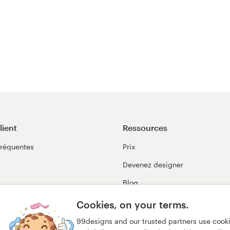
lient
Ressources
Fréquentes
Prix
Devenez designer
Blog
99awards
Cookies, on your terms.
99designs and our trusted partners use cook