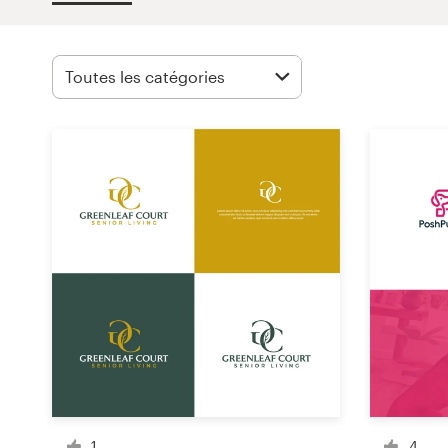
Concours de design
Projets 1-1
Trouver un designer
Inspiration
99designs Studio
99designs Pro
Obtenez
un
design
1
4