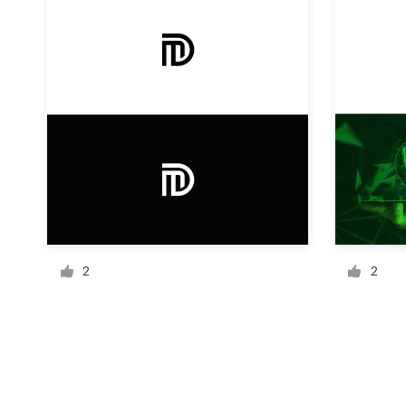
Ressources
Prix
Devenez designer
Blog
2
2