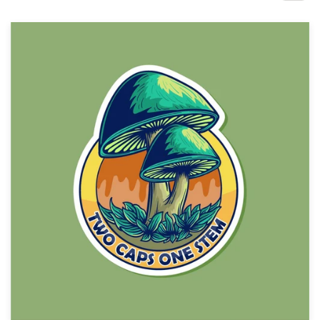
Concours de design
Projets 1-1
Trouver un designer
Inspiration
99designs Studio
99designs Pro
Obtenez
un
design