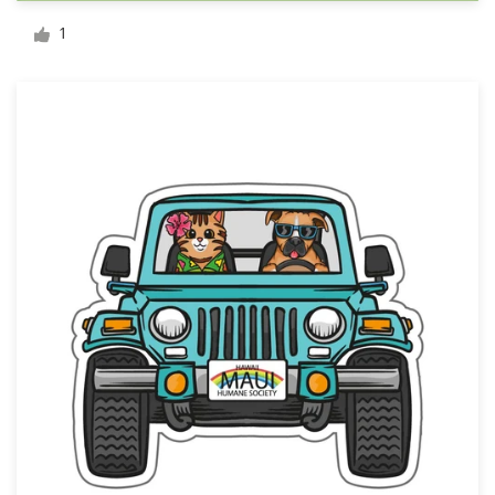
Création de logo
1
Carte de visite
Web page design
Guide de marque
Parcourir toutes les catégories
Support
Client
+49 30 568 377 84
Centre d'aide