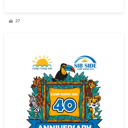
27
Ressources
Prix
Devenez designer
Blog