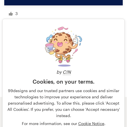
3
1 sur 2
by
C!N
Cookies, on your terms.
99designs and our trusted partners use cookies and similar
technologies to improve your experience and deliver
personalised advertising. To allow this, please click 'Accept
All Cookies'. If you prefer, you can choose 'Accept necessary'
© 99designs
par Vista
instead.
Conditions générales
Confidentialité
Mentions légales
For more information, see our
Cookie Notice
.
français
Nederlands
English