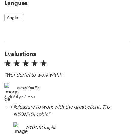
Langues
Anglais
Ressources
Prix
Évaluations
Devenez designer
Blog
"Wonderful to work with!"
teawithmilo
évalué il y a 3 mois
"pleasure to work with the great client. Thx,
NYONXGraphic"
NYONXGraphic