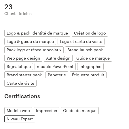
23
Création de logo
Clients fidèles
Carte de visite
Logo & pack identité de marque
Création de logo
Web page design
Logo & guide de marque
Logo et carte de visite
Guide de marque
Pack logo et réseaux sociaux
Brand launch pack
Web page design
Autre design
Guide de marque
Parcourir toutes les catégories
Signalétique
modèle PowerPoint
Infographie
Brand starter pack
Papeterie
Étiquette produit
Carte de visite
Support
Certifications
Client
Modèle web
Impression
Guide de marque
+49 30 568 377 84
Niveau Expert
Centre d'aide