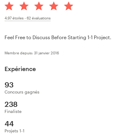
Concours de design
4.97
étoiles -
62
évaluations
Projets 1-1
Feel Free to Discuss Before Starting 1-1 Project.
Trouver un designer
Membre depuis: 31 janvier 2016
Inspiration
Expérience
99designs Studio
93
99designs Pro
Concours gagnés
238
Finaliste
Obtenez
un
44
design
Projets 1-1