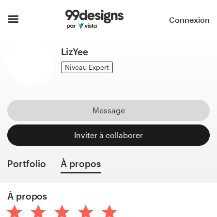
Accueil
Connexion
Parcourir les catégories
LizYee
Comment ça marche ?
Niveau Expert
Trouver un designer
Message
Inspiration
Inviter à collaborer
99designs Pro
Portfolio
À propos
Services
À propos
de
design