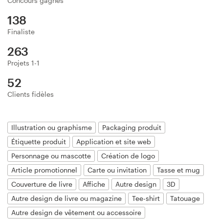
Concours gagnés
Création de logo
138
Finaliste
Carte de visite
263
Web page design
Projets 1-1
52
Guide de marque
Clients fidèles
Parcourir toutes les catégories
Illustration ou graphisme
Packaging produit
Étiquette produit
Application et site web
Support
Personnage ou mascotte
Création de logo
Client
Article promotionnel
Carte ou invitation
Tasse et mug
Couverture de livre
Affiche
Autre design
3D
+49 30 568 377 84
Autre design de livre ou magazine
Tee-shirt
Tatouage
Autre design de vêtement ou accessoire
Centre d'aide