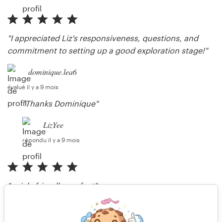
"I appreciated Liz's responsiveness, questions, and
commitment to setting up a good exploration stage!"
dominique.lea6
évalué il y a 9 mois
"Thanks Dominique"
LizYee
répondu il y a 9 mois
"quick, friendly, perfect"
anita.spichti9
évalué il y a environ un an