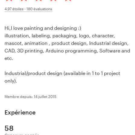
Concours de design
4.97
étoiles -
180
évaluations
Projets 1-1
Hi,I love painting and designing :)
illustration, labeling, packaging, logo, character,
Trouver un designer
mascot, animation , product design, Industrial design,
CAD, 3D printing, Arduino programming, Software and
Inspiration
etc.
99designs Studio
Industrial/product design (available in 1 to 1 project
only).
99designs Pro
Membre depuis: 14 juillet 2015
Expérience
Obtenez
un
design
58