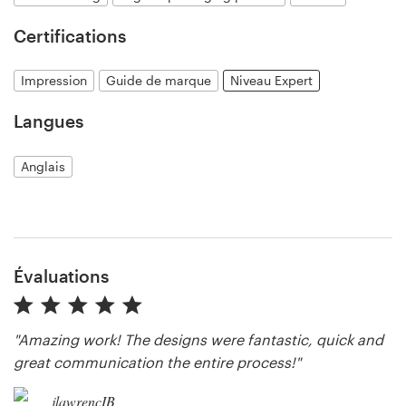
Certifications
Ressources
Impression
Guide de marque
Niveau Expert
Langues
Prix
Anglais
Devenez designer
Blog
Évaluations
"Amazing work! The designs were fantastic, quick and
great communication the entire process!"
jlawrencIB