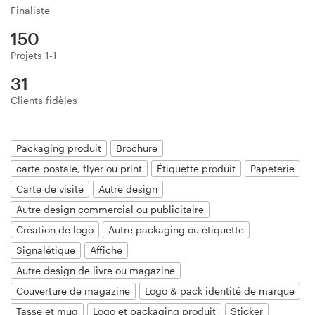
Finaliste
Création de logo
150
Carte de visite
Projets 1-1
31
Web page design
Clients fidèles
Guide de marque
Packaging produit
Brochure
Parcourir toutes les catégories
carte postale, flyer ou print
Étiquette produit
Papeterie
Carte de visite
Autre design
Autre design commercial ou publicitaire
Support
Création de logo
Autre packaging ou étiquette
Client
Signalétique
Affiche
Autre design de livre ou magazine
+49 30 568 377 84
Couverture de magazine
Logo & pack identité de marque
Centre d'aide
Tasse et mug
Logo et packaging produit
Sticker