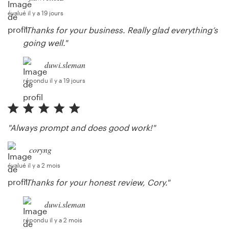
évalué il y a 19 jours
"Thanks for your business. Really glad everything’s
going well."
duwi.sleman
répondu il y a 19 jours
"Always prompt and does good work!"
coryng
évalué il y a 2 mois
"Thanks for your honest review, Cory."
duwi.sleman
répondu il y a 2 mois