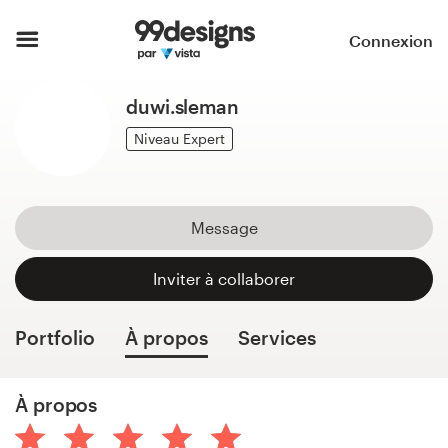
Accueil
Connexion
Parcourir les catégories
duwi.sleman
Comment ça marche ?
Niveau Expert
Trouver un designer
Message
Inspiration
Inviter à collaborer
99designs Pro
Portfolio
À propos
Services
Services
À propos
de
design