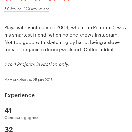
Concours de design
5.0
étoiles -
120
évaluations
Projets 1-1
Plays with vector since 2004, when the Pentium 3 was
his smartest friend, when no one knows Instagram.
Trouver un designer
Not too good with sketching by hand, being a slow-
moving organism during weekend. Coffee addict.
Inspiration
1-to-1 Projects invitation only.
99designs Studio
Membre depuis: 25 juin 2015
99designs Pro
Expérience
41
Obtenez
un
Concours gagnés
design
32