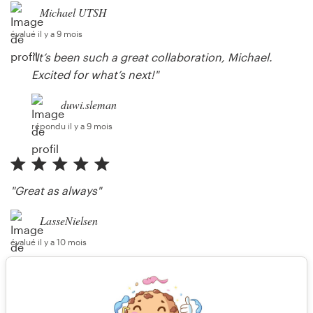
Michael UTSH
évalué il y a 9 mois
"It’s been such a great collaboration, Michael.
Excited for what’s next!"
duwi.sleman
répondu il y a 9 mois
"Great as always"
LasseNielsen
évalué il y a 10 mois
"Thanks for your business."
duwi.sleman