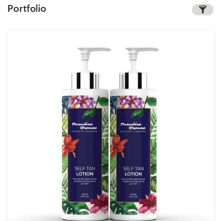
Portfolio
Concours de design
Projets 1-1
Trouver un designer
Inspiration
99designs Studio
99designs Pro
Obtenez
un
design