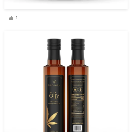
Création de logo
1
Carte de visite
Web page design
Guide de marque
Parcourir toutes les catégories
Support
Client
+49 30 568 377 84
Centre d'aide