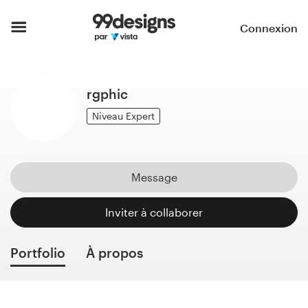
Accueil
Connexion
Parcourir les catégories
rgphic
Comment ça marche ?
Niveau Expert
Trouver un designer
Inspiration
Message
99designs Pro
Inviter à collaborer
Portfolio
À propos
Services
de
design