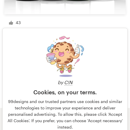
43
1 sur 3
by
C!N
Cookies, on your terms.
99designs and our trusted partners use cookies and similar
technologies to improve your experience and deliver
personalised advertising. To allow this, please click 'Accept
All Cookies'. If you prefer, you can choose 'Accept necessary'
© 99designs
par Vista
instead.
Conditions générales
Confidentialité
Mentions légales