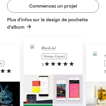
Commencez un projet
Plus d'infos sur le design de pochette
d'album
Ritesh.lal
s
Niveau Expert
rt
5