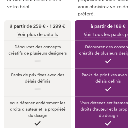
votre brief.
vous choisirez votre d
préféré.
Ressources
à partir de 259 € - 1 299 €
à partir de 189 €
Voir plus de détails
Voir tous les packs p
Prix
Découvrez des concepts
Découvrez des concep
créatifs de plusieurs designers
créatifs de plusieurs desi
Devenez designer
Blog
Packs de prix fixes avec des
Packs de prix fixes avec
délais définis
délais définis
Vous détenez entièrement les
Vous détenez entièremen
droits d'auteur et la propriété
droits d'auteur et la prop
du design
du design