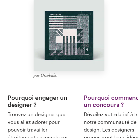
Création de logo
Carte de visite
Web page design
Guide de marque
Parcourir toutes les catégories
par Ossobüko
Pourquoi engager un
Pourquoi commen
Support
designer ?
un concours ?
Client
Trouvez un designer que
Dévoilez votre brief à t
+49 30 568 377 84
vous allez adorer pour
notre communauté de
pouvoir travailler
design. Les designers
Centre d'aide
étroitement ensemble sur
proposeront leurs idée