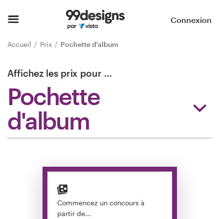
Accueil
Connexion
Parcourir les catégories
Accueil
Prix
Pochette d'album
Comment ça marche ?
Affichez les prix pour
…
Pochette
Trouver un designer
d'album
Inspiration
99designs Pro
Services
de
Commencez un concours à
design
partir de...