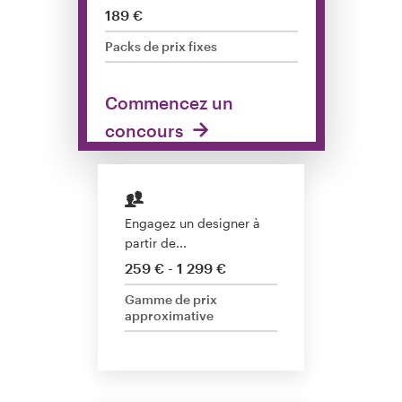
189 €
Concours de design
Packs de prix fixes
Projets 1-1
Commencez un
Trouver un designer
concours
Inspiration
99designs Studio
Engagez un designer à
partir de...
99designs Pro
259 € - 1 299 €
Gamme de prix
approximative
Obtenez
un
design