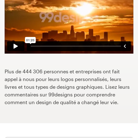
Concours de design
Projets 1-1
Trouver un designer
Inspiration
Plus de 444 306 personnes et entreprises ont fait
99designs Studio
appel à nous pour leurs logos personnalisés, leurs
livres et tous types de designs graphiques. Lisez leurs
99designs Pro
commentaires sur 99designs pour comprendre
comment un design de qualité a changé leur vie.
Obtenez
un
design