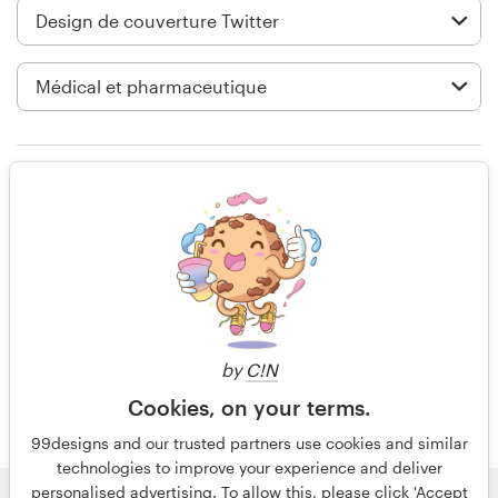
Création de logo
Carte de visite
Web page design
Seulement les notes
Guide de marque
Parcourir toutes les catégories
il y a 15 ans
sunerion
Voir leur concours de Arrière-plan
Support
Twitter
by
C!N
Client
Cookies, on your terms.
+49 30 568 377 84
99designs and our trusted partners use cookies and similar
technologies to improve your experience and deliver
Centre d'aide
personalised advertising. To allow this, please click 'Accept