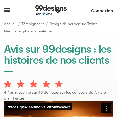
Accueil
Connexion
Parcourir les catégories
Accueil
Témoignages
Design de couverture Twitter
Médical et pharmaceutique
Comment ça marche ?
Avis sur 99designs : les
Trouver un designer
histoires de nos clients
Inspiration
99designs Pro
4,7 en moyenne sur 46 de notes sur les concours de Arrière-
plan Twitter
Services
de
design