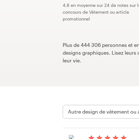
4,8 en moyenne sur 24 de notes sur l
Concours de design
concours de Vêtement ou article
promotionnel
Projets 1-1
Trouver un designer
Plus de 444 306 personnes et ent
designs graphiques. Lisez leur
Inspiration
leur vie.
99designs Studio
99designs Pro
Obtenez
un
design