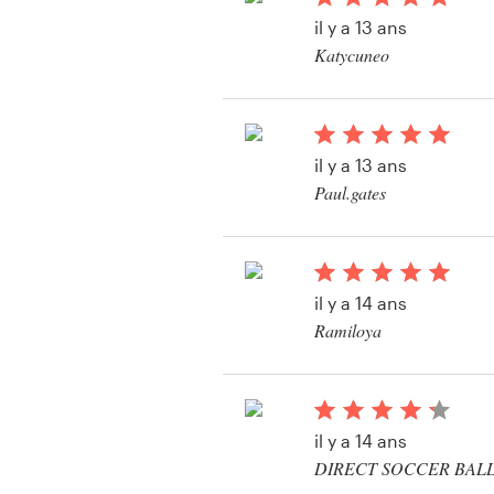
Création de logo
il y a 13 ans
Katycuneo
Carte de visite
Voir leur concours d
article promotionnel
Web page design
il y a 13 ans
Guide de marque
Paul.gates
Voir leur concours d
Parcourir toutes les catégories
article promotionnel
il y a 14 ans
Ramiloya
Support
Voir leur concours d
Client
article promotionnel
+49 30 568 377 84
il y a 14 ans
DIRECT SOCCER BAL
Centre d'aide