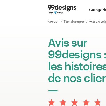
Accueil
Catégori
Parcourir les catégories
Accueil
Témoignages
Comment ça marche ?
Avis sur
Trouver un designer
99designs 
Inspiration
les histoire
99designs Pro
de nos clie
Services
de
design