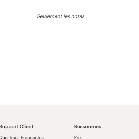
e Vêtement ou
Seulement les notes
e Vêtement ou
Support Client
Ressources
Questions Fréquentes
Prix