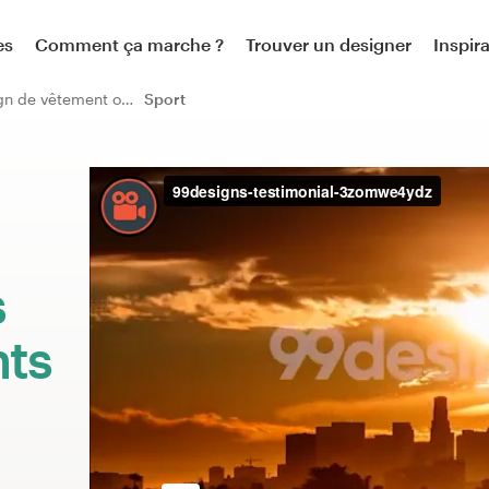
es
Comment ça marche ?
Trouver un designer
Inspir
Autre design de vêtement ou accessoire
Sport
:
s
nts