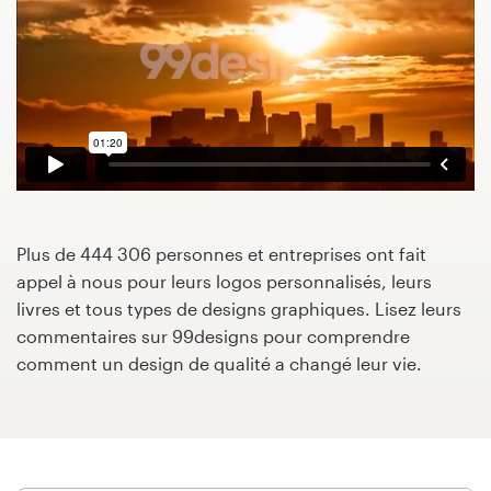
Concours de design
Projets 1-1
Trouver un designer
Inspiration
Plus de 444 306 personnes et entreprises ont fait
99designs Studio
appel à nous pour leurs logos personnalisés, leurs
livres et tous types de designs graphiques. Lisez leurs
99designs Pro
commentaires sur 99designs pour comprendre
comment un design de qualité a changé leur vie.
Obtenez
un
design