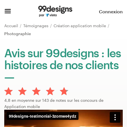
Accueil
Connexion
Parcourir les catégories
Accueil
Témoignages
Création application mobile
Photographie
Comment ça marche ?
Avis sur 99designs : les
Trouver un designer
histoires de nos clients
Inspiration
99designs Pro
4,8 en moyenne sur 143 de notes sur les concours de
Application mobile
Services
de
design