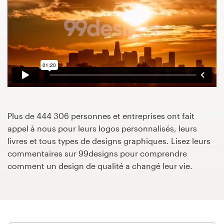
Concours de design
Projets 1-1
Trouver un designer
Inspiration
Plus de 444 306 personnes et entreprises ont fait
99designs Studio
appel à nous pour leurs logos personnalisés, leurs
livres et tous types de designs graphiques. Lisez leurs
99designs Pro
commentaires sur 99designs pour comprendre
comment un design de qualité a changé leur vie.
Obtenez
un
design