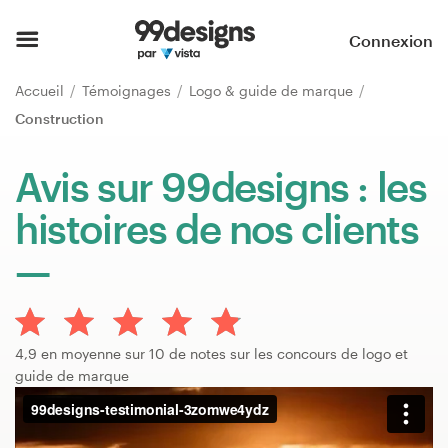
Accueil
Connexion
Parcourir les catégories
Accueil
Témoignages
Logo & guide de marque
Construction
Comment ça marche ?
Avis sur 99designs : les
Trouver un designer
histoires de nos clients
Inspiration
99designs Pro
4,9 en moyenne sur 10 de notes sur les concours de logo et
guide de marque
Services
de
design