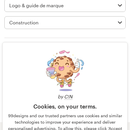
Création de logo
Carte de visite
Web page design
Great reach to get designs, but
Guide de marque
website is hard to navigate.
Parcourir toutes les catégories
il y a 3 ans
fredriH
Support
Voir leur concours de logo et guide
by
C!N
Client
de marque
Cookies, on your terms.
+49 30 568 377 84
99designs and our trusted partners use cookies and similar
technologies to improve your experience and deliver
Centre d'aide
personalised advertising. To allow this, please click 'Accept