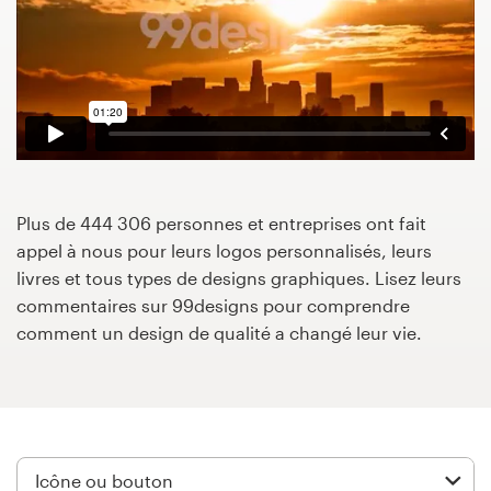
Concours de design
Projets 1-1
Trouver un designer
Inspiration
Plus de 444 306 personnes et entreprises ont fait
appel à nous pour leurs logos personnalisés, leurs
99designs Studio
livres et tous types de designs graphiques. Lisez leurs
commentaires sur 99designs pour comprendre
99designs Pro
comment un design de qualité a changé leur vie.
Obtenez
un
design