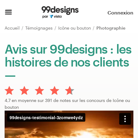
Accueil
Connexion
Parcourir les catégories
Accueil
Témoignages
Icône ou bouton
Photographie
Comment ça marche ?
Avis sur 99designs : les
histoires de nos clients
Trouver un designer
Inspiration
99designs Pro
4,7 en moyenne sur 391 de notes sur les concours de Icône ou
bouton
Services
de
design