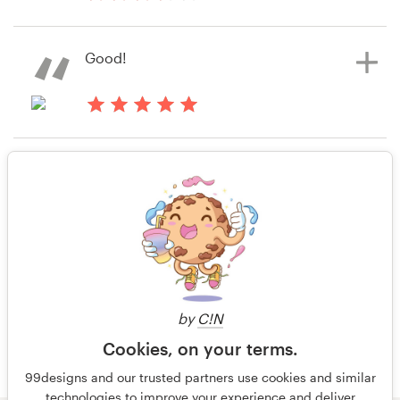
il y a 14 ans
Dsreddytech
Good!
Voir leur concours de Icône ou
Ressources
bouton
Prix
il y a 14 ans
Faceshuffler
Seulement les notes
Devenez designer
Voir leur concours de Icône ou
bouton
Blog
il y a 14 ans
Faceshuffler
Voir leur concours de Icône ou
bouton
by
C!N
Cookies, on your terms.
99designs and our trusted partners use cookies and similar
technologies to improve your experience and deliver