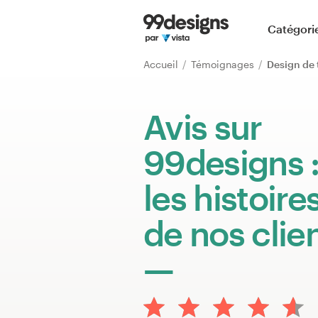
Accueil
Catégori
Parcourir les catégories
Accueil
Témoignages
Design de
Comment ça marche ?
Avis sur
Trouver un designer
99designs 
Inspiration
les histoire
99designs Pro
de nos clie
Services
de
design