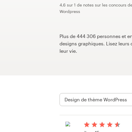
4,6 sur 1 de notes sur les concours 
Concours de design
Wordpress
Projets 1-1
Plus de 444 306 personnes et ent
Trouver un designer
designs graphiques. Lisez leur
leur vie.
Inspiration
99designs Studio
99designs Pro
Obtenez
un
design