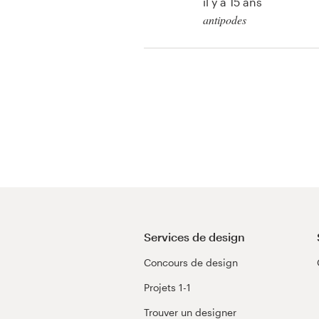
il y a 15 ans
Création de logo
antipodes
Voir leur concours d
Carte de visite
Wordpress
Web page design
Guide de marque
Parcourir toutes les catégories
Support
Services de design
Client
Concours de design
+49 30 568 377 84
Projets 1-1
Trouver un designer
Centre d'aide