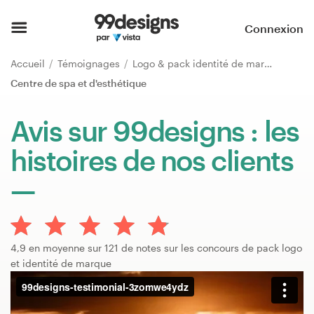
Accueil
Connexion
Parcourir les catégories
Accueil
Témoignages
Logo & pack identité de marque
Centre de spa et d'esthétique
Comment ça marche ?
Avis sur 99designs : les
Trouver un designer
histoires de nos clients
Inspiration
99designs Pro
4,9 en moyenne sur 121 de notes sur les concours de pack logo
et identité de marque
Services
de
design