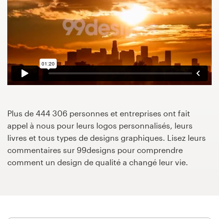
Concours de design
Projets 1-1
Trouver un designer
Inspiration
Plus de 444 306 personnes et entreprises ont fait
99designs Studio
appel à nous pour leurs logos personnalisés, leurs
livres et tous types de designs graphiques. Lisez leurs
99designs Pro
commentaires sur 99designs pour comprendre
comment un design de qualité a changé leur vie.
Obtenez
un
design