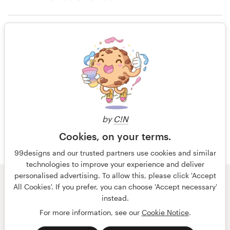
il y a 14 ans
livre ou de magazine
Michael.thomas
Seulement les notes
Voir leur concours de Couverture de
Ressources
livre ou de magazine
Prix
il y a 14 ans
Gonzalez189977
Devenez designer
Voir leur concours de Couverture de
livre ou de magazine
by
C!N
Blog
Cookies, on your terms.
99designs and our trusted partners use cookies and similar
technologies to improve your experience and deliver
personalised advertising. To allow this, please click 'Accept
© 99designs
par Vista
All Cookies'. If you prefer, you can choose 'Accept necessary'
Conditions générales
Confidentialité
Mentions légales
instead.
For more information, see our
Cookie Notice
.
français
Nederlands
English