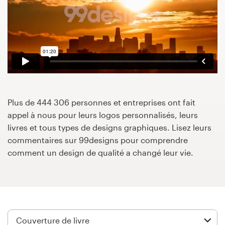
Concours de design
Projets 1-1
Trouver un designer
Inspiration
Plus de 444 306 personnes et entreprises ont fait
appel à nous pour leurs logos personnalisés, leurs
99designs Studio
livres et tous types de designs graphiques. Lisez leurs
commentaires sur 99designs pour comprendre
99designs Pro
comment un design de qualité a changé leur vie.
Obtenez
un
design