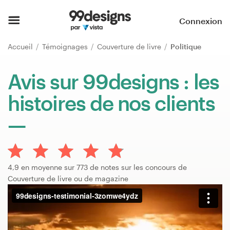
Accueil
Connexion
Parcourir les catégories
Accueil
Témoignages
Couverture de livre
Politique
Comment ça marche ?
Avis sur 99designs : les
histoires de nos clients
Trouver un designer
Inspiration
99designs Pro
4,9 en moyenne sur 773 de notes sur les concours de
Couverture de livre ou de magazine
Services
de
design