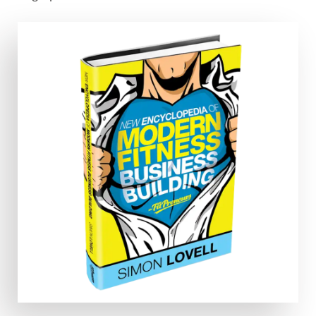
Concours de design
Projets 1-1
Trouver un designer
Inspiration
99designs Studio
99designs Pro
Obtenez
un
design