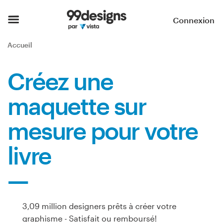
Accueil
Connexion
Parcourir les catégories
Accueil
Comment ça marche ?
Créez une
Trouver un designer
maquette sur
Inspiration
mesure pour votre
99designs Pro
livre
Services
de
3,09 million designers prêts à créer votre
design
graphisme - Satisfait ou remboursé!