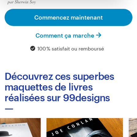
par Sherwin Soy
Création de logo
Commencez maintenant
Carte de visite
Comment ça marche
Web page design
100 % satisfait ou remboursé
Guide de marque
Parcourir toutes les catégories
Découvrez ces superbes
maquettes de livres
réalisées sur 99designs
Support
Client
+49 30 568 377 84
Centre d'aide