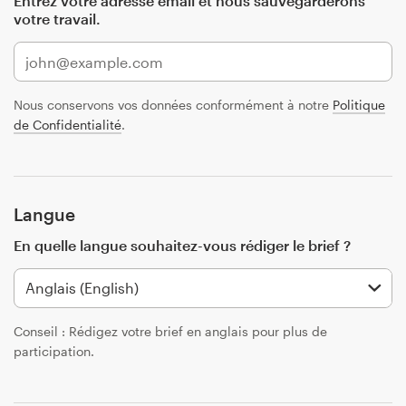
Entrez votre adresse email et nous sauvegarderons
votre travail.
Concours de design
Projets 1-1
Nous conservons vos données conformément à notre
Politique
Trouver un designer
de Confidentialité
.
Inspiration
99designs Studio
Langue
En quelle langue souhaitez-vous rédiger le brief ?
99designs Pro
Conseil : Rédigez votre brief en anglais pour plus de
Obtenez
participation.
un
design