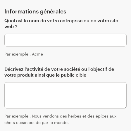
Création de logo
Informations générales
Quel est le nom de votre entreprise ou de votre site
Carte de visite
web ?
Web page design
Guide de marque
Par exemple : Acme
Parcourir toutes les catégories
Décrivez l'activité de votre société ou l'objectif de
votre produit ainsi que le public cible
Support
Client
+49 30 568 377 84
Par exemple : Nous vendons des herbes et des épices aux
chefs cuisiniers de par le monde.
Centre d'aide