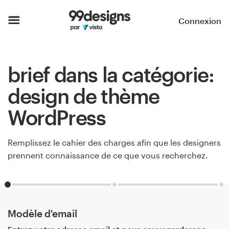
Accueil
Connexion
Parcourir les catégories
brief dans la catégorie:
Comment ça marche ?
design de thème
Trouver un designer
WordPress
Inspiration
Remplissez le cahier des charges afin que les designers
99designs Pro
prennent connaissance de ce que vous recherchez.
Services
de
Modèle d'email
design